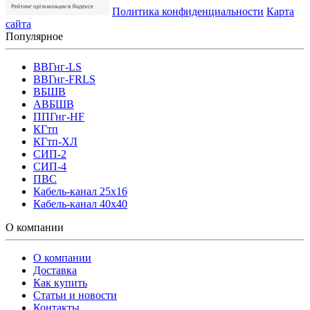
Политика конфиденциальности
Карта
сайта
Популярное
ВВГнг-LS
ВВГнг-FRLS
ВБШВ
АВБШВ
ППГнг-HF
КГтп
КГтп-ХЛ
СИП-2
СИП-4
ПВС
Кабель-канал 25х16
Кабель-канал 40х40
О компании
О компании
Доставка
Как купить
Статьи и новости
Контакты