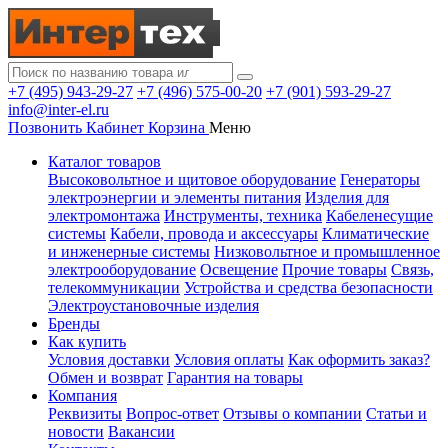
+7 (495) 943-29-27
+7 (496) 575-00-20
+7 (901) 593-29-27
info@inter-el.ru
Позвонить
Кабинет
Корзина
Меню
Каталог товаров
Высоковольтное и щитовое оборудование
Генераторы
электроэнергии и элементы питания
Изделия для
электромонтажа
Инструменты, техника
Кабеленесущие
системы
Кабели, провода и аксессуары
Климатические
и инженерные системы
Низковольтное и промышленное
электрооборудование
Освещение
Прочие товары
Связь,
телекоммуникации
Устройства и средства безопасности
Электроустановочные изделия
Бренды
Как купить
Условия доставки
Условия оплаты
Как оформить заказ?
Обмен и возврат
Гарантия на товары
Компания
Реквизиты
Вопрос-ответ
Отзывы о компании
Статьи и
новости
Вакансии