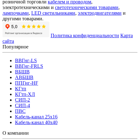
розничной торговли
кабелем и проводом
,
электротехническими и
светотехническими товарами
,
лампочками
,
LED светильниками
,
электродвигателями
и
другими товарами.
Политика конфиденциальности
Карта
сайта
Популярное
ВВГнг-LS
ВВГнг-FRLS
ВБШВ
АВБШВ
ППГнг-HF
КГтп
КГтп-ХЛ
СИП-2
СИП-4
ПВС
Кабель-канал 25х16
Кабель-канал 40х40
О компании