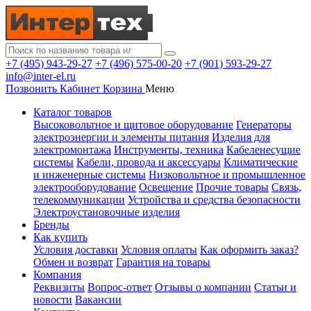
+7 (495) 943-29-27
+7 (496) 575-00-20
+7 (901) 593-29-27
info@inter-el.ru
Позвонить
Кабинет
Корзина
Меню
Каталог товаров
Высоковольтное и щитовое оборудование
Генераторы
электроэнергии и элементы питания
Изделия для
электромонтажа
Инструменты, техника
Кабеленесущие
системы
Кабели, провода и аксессуары
Климатические
и инженерные системы
Низковольтное и промышленное
электрооборудование
Освещение
Прочие товары
Связь,
телекоммуникации
Устройства и средства безопасности
Электроустановочные изделия
Бренды
Как купить
Условия доставки
Условия оплаты
Как оформить заказ?
Обмен и возврат
Гарантия на товары
Компания
Реквизиты
Вопрос-ответ
Отзывы о компании
Статьи и
новости
Вакансии