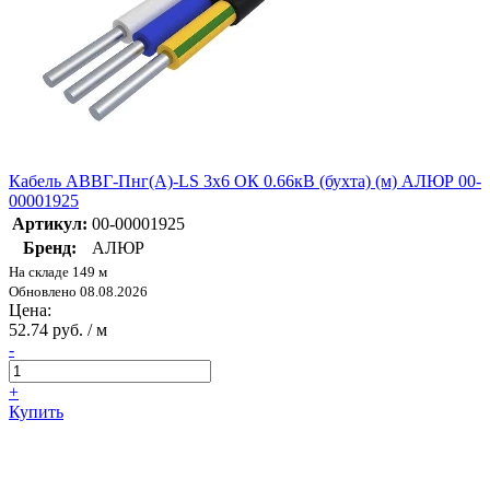
Кабель АВВГ-Пнг(А)-LS 3х6 ОК 0.66кВ (бухта) (м) АЛЮР 00-
00001925
Артикул:
00-00001925
Бренд:
АЛЮР
На складе 149 м
Обновлено 08.08.2026
Цена:
52.74 руб. / м
-
+
Купить