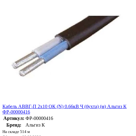
Кабель АВВГ-П 2х10 ОК (N) 0.66кВ Ч (бухта) (м) Альгиз К
ФР-00000416
Артикул:
ФР-00000416
Бренд:
Альгиз К
На складе 514 м