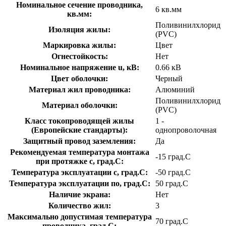
Номинальное сечение проводника,
6 кв.мм
кв.мм:
Поливинилхлорид
Изоляция жилы:
(PVC)
Маркировка жилы:
Цвет
Огнестойкость:
Нет
Номинальное напряжение u, кВ:
0.66 кВ
Цвет оболочки:
Черный
Материал жил проводника:
Алюминий
Поливинилхлорид
Материал оболочки:
(PVC)
Класс токопроводящей жилы
1 -
(Европейские стандарты):
однопроволочная
Защитный провод заземления:
Да
Рекомендуемая температура монтажа
-15 град.C
при протяжке с, град.C:
Температура эксплуатации с, град.C:
-50 град.C
Температура эксплуатации по, град.C:
50 град.C
Наличие экрана:
Нет
Количество жил:
3
Максимально допустимая температура
70 град.C
проводника, град.C: