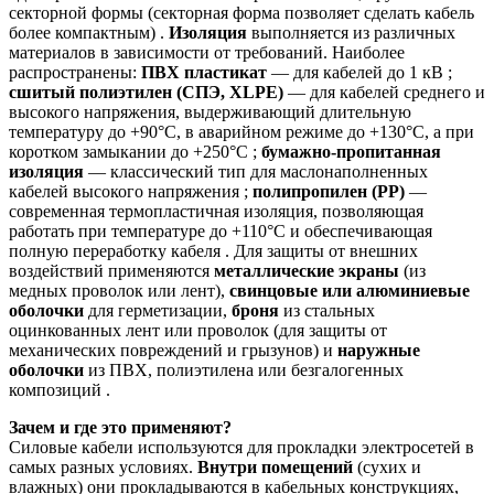
секторной формы (секторная форма позволяет сделать кабель
более компактным) .
Изоляция
выполняется из различных
материалов в зависимости от требований. Наиболее
распространены:
ПВХ пластикат
— для кабелей до 1 кВ ;
сшитый полиэтилен (СПЭ, XLPE)
— для кабелей среднего и
высокого напряжения, выдерживающий длительную
температуру до +90°C, в аварийном режиме до +130°C, а при
коротком замыкании до +250°C ;
бумажно-пропитанная
изоляция
— классический тип для маслонаполненных
кабелей высокого напряжения ;
полипропилен (PP)
—
современная термопластичная изоляция, позволяющая
работать при температуре до +110°C и обеспечивающая
полную переработку кабеля . Для защиты от внешних
воздействий применяются
металлические экраны
(из
медных проволок или лент),
свинцовые или алюминиевые
оболочки
для герметизации,
броня
из стальных
оцинкованных лент или проволок (для защиты от
механических повреждений и грызунов) и
наружные
оболочки
из ПВХ, полиэтилена или безгалогенных
композиций .
Зачем и где это применяют?
Силовые кабели используются для прокладки электросетей в
самых разных условиях.
Внутри помещений
(сухих и
влажных) они прокладываются в кабельных конструкциях,