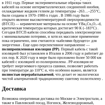
в 1911 году. Первые экспериментальные образцы таких
кабелей на основе интерметаллических соединений ниобия,
охлаждаемые жидким гелием до температуры –263…–255°C,
были созданы в 1970–1980-х годах . В 1986 году было
открыто явление высокотемпературной сверхпроводимости
(ВТСП) — керамические материалы на основе YBa₂Cu₃O₇–d,
критическая температура которых достигает 90 К (–183°C) .
Сегодня ВТСП-кабели способны передавать электроэнергию
с минимальными потерями, и хотя их массовое применение
пока ограничено, они считаются «кабелями будущего» для
энергетики . Еще одно перспективное направление —
полипропиленовая изоляция (PP)
. Первый кабель с такой
изоляцией был установлен в Италии в 2006 году и работает до
сих пор. К 2020 году в мире было проложено более 50 000 км
кабелей с изоляцией из полипропилена . PP-изоляция не
требует энергоемкого процесса сшивки, позволяет работать
при температуре до 110°C и, что особенно важно, является
полностью перерабатываемой
, что делает ее экологически
чистой альтернативой традиционному сшитому полиэтилену .
Доставка
Возможна оперативная доставка по Москве и Электростали, а
также в Павловский посад, Ногинск, Железнодорожный,