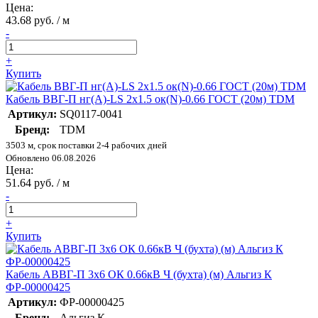
Цена:
43.68 руб. / м
-
+
Купить
Кабель ВВГ-П нг(А)-LS 2х1.5 ок(N)-0.66 ГОСТ (20м) TDM
Артикул:
SQ0117-0041
Бренд:
TDM
3503 м, срок поставки 2-4 рабочих дней
Обновлено 06.08.2026
Цена:
51.64 руб. / м
-
+
Купить
Кабель АВВГ-П 3х6 ОК 0.66кВ Ч (бухта) (м) Альгиз К
ФР-00000425
Артикул:
ФР-00000425
Бренд:
Альгиз К