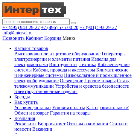
+7 (495) 943-29-27
+7 (496) 575-00-20
+7 (901) 593-29-27
info@inter-el.ru
Позвонить
Кабинет
Корзина
Меню
Каталог товаров
Высоковольтное и щитовое оборудование
Генераторы
электроэнергии и элементы питания
Изделия для
электромонтажа
Инструменты, техника
Кабеленесущие
системы
Кабели, провода и аксессуары
Климатические
и инженерные системы
Низковольтное и промышленное
электрооборудование
Освещение
Прочие товары
Связь,
телекоммуникации
Устройства и средства безопасности
Электроустановочные изделия
Бренды
Как купить
Условия доставки
Условия оплаты
Как оформить заказ?
Обмен и возврат
Гарантия на товары
Компания
Реквизиты
Вопрос-ответ
Отзывы о компании
Статьи и
новости
Вакансии