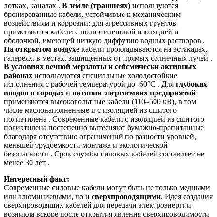
лотках, каналах .
В земле (траншеях)
используются
бронированные кабели, устойчивые к механическим
воздействиям и коррозии; для агрессивных грунтов
применяются кабели с полиэтиленовой изоляцией и
оболочкой, имеющей низкую диффузию водных растворов .
На открытом воздухе
кабели прокладываются на эстакадах,
галереях, в местах, защищенных от прямых солнечных лучей .
В условиях вечной мерзлоты и сейсмически активных
районах
используются специальные холодостойкие
исполнения с рабочей температурой до -60°C . Для
глубоких
вводов в городах
и
питания энергоемких предприятий
применяются высоковольтные кабели (110–500 кВ), в том
числе маслонаполненные и с изоляцией из сшитого
полиэтилена . Современные кабели с изоляцией из сшитого
полиэтилена постепенно вытесняют бумажно-пропитанные
благодаря отсутствию ограничений по разности уровней,
меньшей трудоемкости монтажа и экологической
безопасности . Срок службы силовых кабелей составляет не
менее 30 лет .
Интересный факт:
Современные силовые кабели могут быть не только медными
или алюминиевыми, но и
сверхпроводящими
. Идея создания
сверхпроводящих кабелей для передачи электроэнергии
возникла вскоре после открытия явления сверхпроводимости