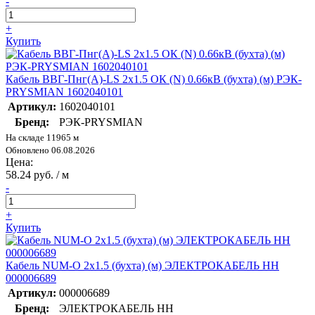
-
+
Купить
Кабель ВВГ-Пнг(А)-LS 2х1.5 ОК (N) 0.66кВ (бухта) (м) РЭК-
PRYSMIAN 1602040101
Артикул:
1602040101
Бренд:
РЭК-PRYSMIAN
На складе 11965 м
Обновлено 06.08.2026
Цена:
58.24 руб. / м
-
+
Купить
Кабель NUM-O 2х1.5 (бухта) (м) ЭЛЕКТРОКАБЕЛЬ НН
000006689
Артикул:
000006689
Бренд:
ЭЛЕКТРОКАБЕЛЬ НН