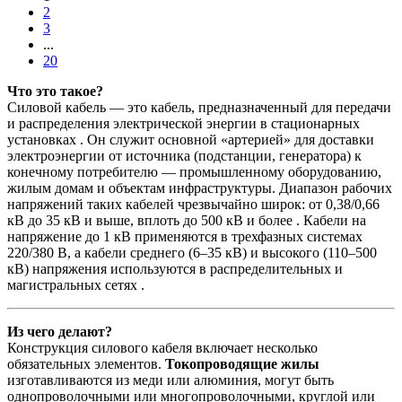
2
3
...
20
Что это такое?
Силовой кабель — это кабель, предназначенный для передачи
и распределения электрической энергии в стационарных
установках . Он служит основной «артерией» для доставки
электроэнергии от источника (подстанции, генератора) к
конечному потребителю — промышленному оборудованию,
жилым домам и объектам инфраструктуры. Диапазон рабочих
напряжений таких кабелей чрезвычайно широк: от 0,38/0,66
кВ до 35 кВ и выше, вплоть до 500 кВ и более . Кабели на
напряжение до 1 кВ применяются в трехфазных системах
220/380 В, а кабели среднего (6–35 кВ) и высокого (110–500
кВ) напряжения используются в распределительных и
магистральных сетях .
Из чего делают?
Конструкция силового кабеля включает несколько
обязательных элементов.
Токопроводящие жилы
изготавливаются из меди или алюминия, могут быть
однопроволочными или многопроволочными, круглой или