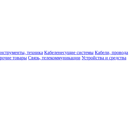
нструменты, техника
Кабеленесущие системы
Кабели, провода
рочие товары
Связь, телекоммуникации
Устройства и средства