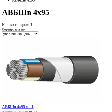
АВБШв 4x95
АВБШв 4x95
Кол-во товаров:
1
Сортировать по
АВБШв 4х95 мс-1
Доступно к заказу 4816 м