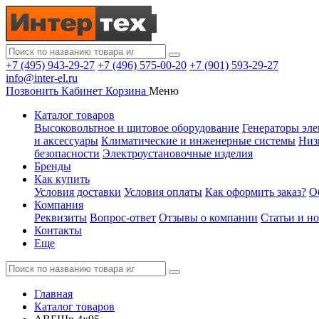
+7 (495) 943-29-27
+7 (496) 575-00-20
+7 (901) 593-29-27
info@inter-el.ru
Позвонить
Кабинет
Корзина
Меню
Каталог товаров
Высоковольтное и щитовое оборудование
Генераторы эле
и аксессуары
Климатические и инженерные системы
Низ
безопасности
Электроустановочные изделия
Бренды
Как купить
Условия доставки
Условия оплаты
Как оформить заказ?
О
Компания
Реквизиты
Вопрос-ответ
Отзывы о компании
Статьи и н
Контакты
Еще
Главная
Каталог товаров