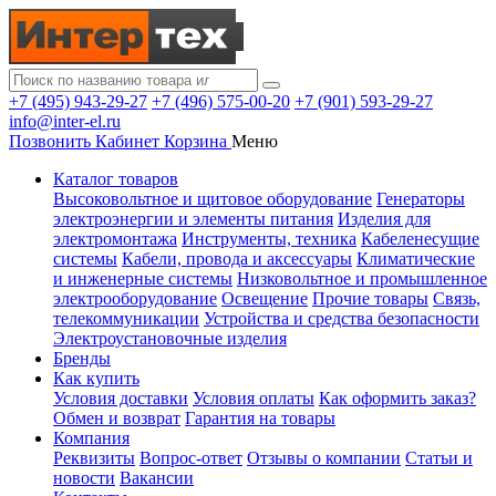
+7 (495) 943-29-27
+7 (496) 575-00-20
+7 (901) 593-29-27
info@inter-el.ru
Позвонить
Кабинет
Корзина
Меню
Каталог товаров
Высоковольтное и щитовое оборудование
Генераторы
электроэнергии и элементы питания
Изделия для
электромонтажа
Инструменты, техника
Кабеленесущие
системы
Кабели, провода и аксессуары
Климатические
и инженерные системы
Низковольтное и промышленное
электрооборудование
Освещение
Прочие товары
Связь,
телекоммуникации
Устройства и средства безопасности
Электроустановочные изделия
Бренды
Как купить
Условия доставки
Условия оплаты
Как оформить заказ?
Обмен и возврат
Гарантия на товары
Компания
Реквизиты
Вопрос-ответ
Отзывы о компании
Статьи и
новости
Вакансии