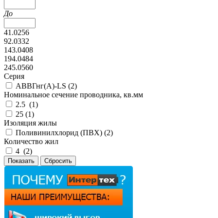
До
41.0256
92.0332
143.0408
194.0484
245.0560
Серия
АВВГнг(А)-LS (
2
)
Номинальное сечение проводника, кв.мм
2.5 (
1
)
25 (
1
)
Изоляция жилы
Поливинилхлорид (ПВХ) (
2
)
Количество жил
4 (
2
)