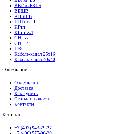
ВВГнг-LS
ВВГнг-FRLS
ВБШВ
АВБШВ
ППГнг-HF
КГтп
КГтп-ХЛ
СИП-2
СИП-4
ПВС
Кабель-канал 25х16
Кабель-канал 40х40
О компании
О компании
Доставка
Как купить
Статьи и новости
Контакты
Контакты
+7 (495) 943-29-27
+7 (496) 575-00-20