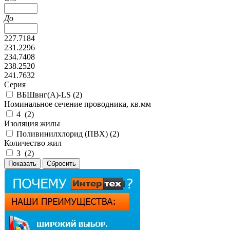
До
227.7184
231.2296
234.7408
238.2520
241.7632
Серия
ВБШвнг(А)-LS (
2
)
Номинальное сечение проводника, кв.мм
4 (
2
)
Изоляция жилы
Поливинилхлорид (ПВХ) (
2
)
Количество жил
3 (
2
)