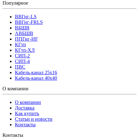
Популярное
ВВГнг-LS
ВВГнг-FRLS
ВБШВ
АВБШВ
ППГнг-HF
КГтп
КГтп-ХЛ
СИП-2
СИП-4
ПВС
Кабель-канал 25х16
Кабель-канал 40х40
О компании
О компании
Доставка
Как купить
Статьи и новости
Контакты
Контакты