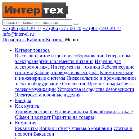
+7 (495) 943-29-27
+7 (496) 575-00-20
+7 (901) 593-29-27
info@inter-el.ru
Позвонить
Кабинет
Корзина
Меню
Каталог товаров
Высоковольтное и щитовое оборудование
Генераторы
электроэнергии и элементы питания
Изделия для
электромонтажа
Инструменты, техника
Кабеленесущие
системы
Кабели, провода и аксессуары
Климатические
и инженерные системы
Низковольтное и промышленное
электрооборудование
Освещение
Прочие товары
Связь,
телекоммуникации
Устройства и средства безопасности
Электроустановочные изделия
Бренды
Как купить
Условия доставки
Условия оплаты
Как оформить заказ?
Обмен и возврат
Гарантия на товары
Компания
Реквизиты
Вопрос-ответ
Отзывы о компании
Статьи и
новости
Вакансии