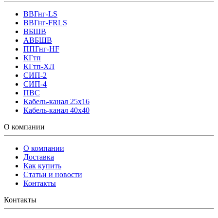
ВВГнг-LS
ВВГнг-FRLS
ВБШВ
АВБШВ
ППГнг-HF
КГтп
КГтп-ХЛ
СИП-2
СИП-4
ПВС
Кабель-канал 25х16
Кабель-канал 40х40
О компании
О компании
Доставка
Как купить
Статьи и новости
Контакты
Контакты