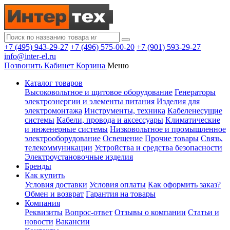
+7 (495) 943-29-27
+7 (496) 575-00-20
+7 (901) 593-29-27
info@inter-el.ru
Позвонить
Кабинет
Корзина
Меню
Каталог товаров
Высоковольтное и щитовое оборудование
Генераторы
электроэнергии и элементы питания
Изделия для
электромонтажа
Инструменты, техника
Кабеленесущие
системы
Кабели, провода и аксессуары
Климатические
и инженерные системы
Низковольтное и промышленное
электрооборудование
Освещение
Прочие товары
Связь,
телекоммуникации
Устройства и средства безопасности
Электроустановочные изделия
Бренды
Как купить
Условия доставки
Условия оплаты
Как оформить заказ?
Обмен и возврат
Гарантия на товары
Компания
Реквизиты
Вопрос-ответ
Отзывы о компании
Статьи и
новости
Вакансии