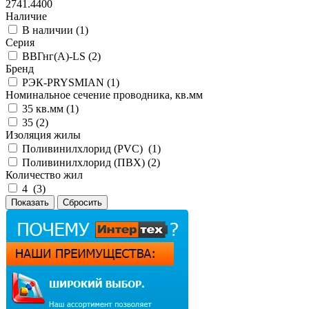
2741.4400
Наличие
В наличии (
1
)
Серия
ВВГнг(А)-LS (
2
)
Бренд
РЭК-PRYSMIAN (
1
)
Номинальное сечение проводника, кв.мм
35 кв.мм (
1
)
35 (
2
)
Изоляция жилы
Поливинилхлорид (PVC) (
1
)
Поливинилхлорид (ПВХ) (
2
)
Количество жил
4 (
3
)