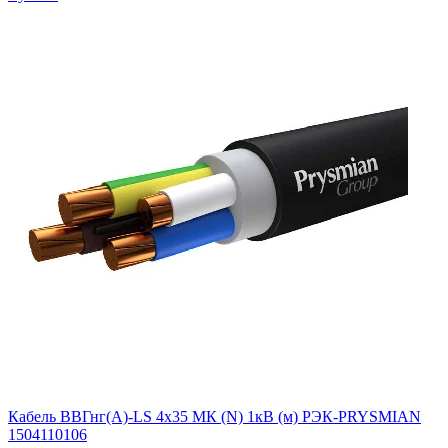
Кабель ВВГнг(А)-LS 4х35 МК (N) 1кВ (м) РЭК-PRYSMIAN
1504110106