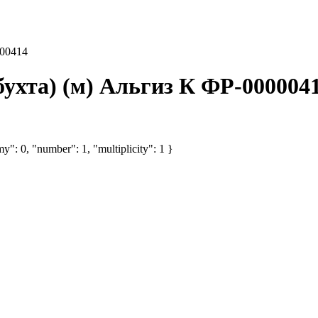
000414
ухта) (м) Альгиз К ФР-000004
y": 0, "number": 1, "multiplicity": 1 }