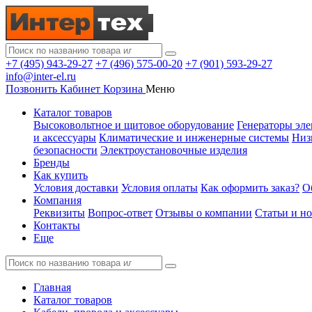
+7 (495) 943-29-27
+7 (496) 575-00-20
+7 (901) 593-29-27
info@inter-el.ru
Позвонить
Кабинет
Корзина
Меню
Каталог товаров
Высоковольтное и щитовое оборудование
Генераторы эле
и аксессуары
Климатические и инженерные системы
Низ
безопасности
Электроустановочные изделия
Бренды
Как купить
Условия доставки
Условия оплаты
Как оформить заказ?
О
Компания
Реквизиты
Вопрос-ответ
Отзывы о компании
Статьи и н
Контакты
Еще
Главная
Каталог товаров