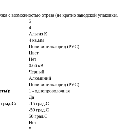
зка с возможностью отреза (не кратно заводской упаковке).
5
4
Альгиз К
4 кв.мм
Поливинилхлорид (PVC)
Цвет
Нет
0.66 кВ
Черный
Алюминий
Поливинилхлорид (PVC)
рты):
1 - однопроволочная
Да
 град.C:
-15 град.C
-50 град.C
50 град.C
Нет
5