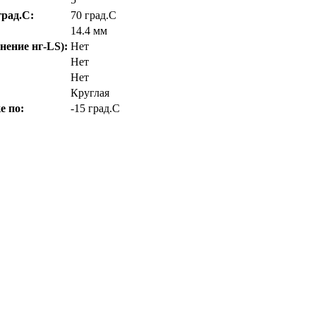
рад.C:
70 град.C
14.4 мм
нение нг-LS):
Нет
Нет
Нет
Круглая
е по:
-15 град.C