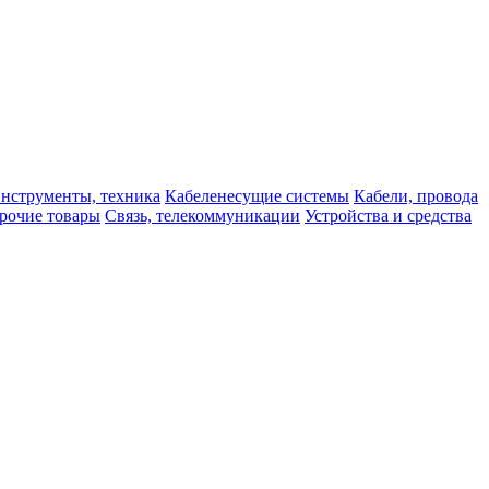
нструменты, техника
Кабеленесущие системы
Кабели, провода
рочие товары
Связь, телекоммуникации
Устройства и средства