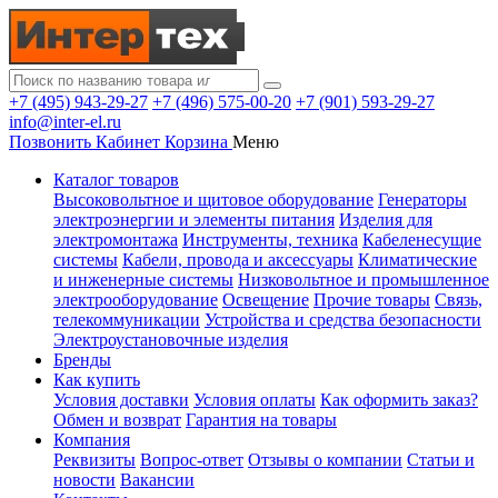
+7 (495) 943-29-27
+7 (496) 575-00-20
+7 (901) 593-29-27
info@inter-el.ru
Позвонить
Кабинет
Корзина
Меню
Каталог товаров
Высоковольтное и щитовое оборудование
Генераторы
электроэнергии и элементы питания
Изделия для
электромонтажа
Инструменты, техника
Кабеленесущие
системы
Кабели, провода и аксессуары
Климатические
и инженерные системы
Низковольтное и промышленное
электрооборудование
Освещение
Прочие товары
Связь,
телекоммуникации
Устройства и средства безопасности
Электроустановочные изделия
Бренды
Как купить
Условия доставки
Условия оплаты
Как оформить заказ?
Обмен и возврат
Гарантия на товары
Компания
Реквизиты
Вопрос-ответ
Отзывы о компании
Статьи и
новости
Вакансии