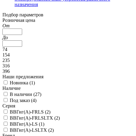
назначения
Подбор параметров
Розничная цена
От
До
74
154
235
316
396
Наши предложения
Новинка (
1
)
Наличие
В наличии (
27
)
Под заказ (
4
)
Серия
ВВГнг(А)-FRLS (
2
)
ВВГнг(А)-FRLSLTX (
2
)
ВВГнг(А)-LS (
1
)
ВВГнг(А)-LSLTX (
2
)
Бренд