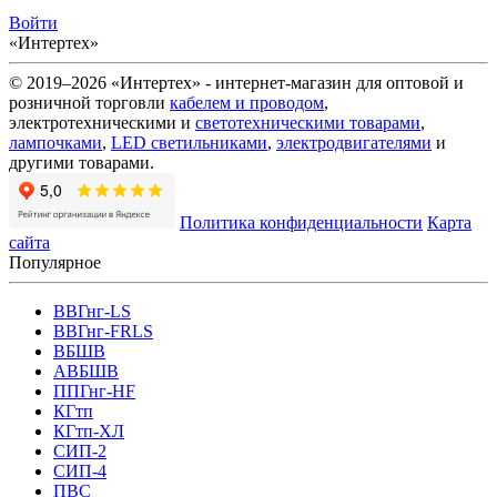
Войти
«Интертех»
© 2019–2026 «Интертех» - интернет-магазин для оптовой и
розничной торговли
кабелем и проводом
,
электротехническими и
светотехническими товарами
,
лампочками
,
LED светильниками
,
электродвигателями
и
другими товарами.
Политика конфиденциальности
Карта
сайта
Популярное
ВВГнг-LS
ВВГнг-FRLS
ВБШВ
АВБШВ
ППГнг-HF
КГтп
КГтп-ХЛ
СИП-2
СИП-4
ПВС