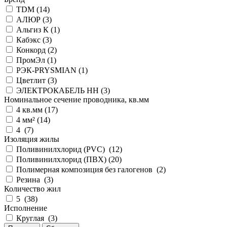
TDM (
14
)
АЛЮР (
3
)
Альгиз К (
1
)
Кабэкс (
3
)
Конкорд (
2
)
ПромЭл (
1
)
РЭК-PRYSMIAN (
1
)
Цветлит (
3
)
ЭЛЕКТРОКАБЕЛЬ НН (
3
)
Номинальное сечение проводника, кв.мм
4 кв.мм (
17
)
4 мм² (
14
)
4 (
7
)
Изоляция жилы
Поливинилхлорид (PVC) (
12
)
Поливинилхлорид (ПВХ) (
20
)
Полимерная композиция без галогенов (
2
)
Резина (
3
)
Количество жил
5 (
38
)
Исполнение
Круглая (
3
)