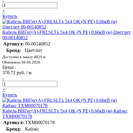
+
Купить
Кабель ВВГнг(А)-FRLSLTx 5х4 ОК (N PE) 0.66кВ (м) Цветлит
00-00140852
Артикул:
00-00140852
Бренд:
Цветлит
Доступно к заказу 4820 м
Обновлено 06.08.2026
Цена:
370.72 руб. / м
-
+
Купить
Кабель ВВГнг(А)-FRLSLTx 5х4 ОК (N PE) 0.66кВ (м) Кабэкс
ТХМ00070178
Артикул:
ТХМ00070178
Бренд:
Кабэкс