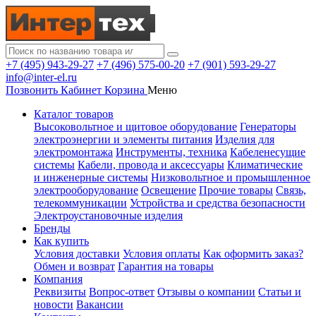
+7 (495) 943-29-27
+7 (496) 575-00-20
+7 (901) 593-29-27
info@inter-el.ru
Позвонить
Кабинет
Корзина
Меню
Каталог товаров
Высоковольтное и щитовое оборудование
Генераторы
электроэнергии и элементы питания
Изделия для
электромонтажа
Инструменты, техника
Кабеленесущие
системы
Кабели, провода и аксессуары
Климатические
и инженерные системы
Низковольтное и промышленное
электрооборудование
Освещение
Прочие товары
Связь,
телекоммуникации
Устройства и средства безопасности
Электроустановочные изделия
Бренды
Как купить
Условия доставки
Условия оплаты
Как оформить заказ?
Обмен и возврат
Гарантия на товары
Компания
Реквизиты
Вопрос-ответ
Отзывы о компании
Статьи и
новости
Вакансии