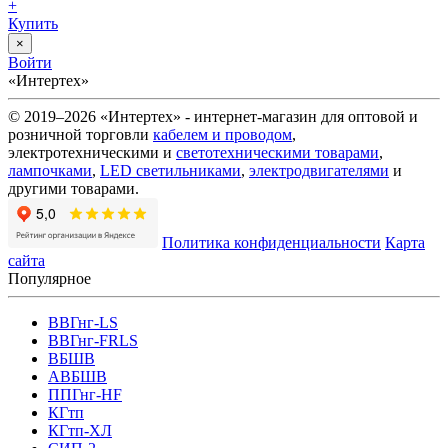
+
Купить
×
Войти
«Интертех»
© 2019–2026 «Интертех» - интернет-магазин для оптовой и
розничной торговли
кабелем и проводом
,
электротехническими и
светотехническими товарами
,
лампочками
,
LED светильниками
,
электродвигателями
и
другими товарами.
Политика конфиденциальности
Карта
сайта
Популярное
ВВГнг-LS
ВВГнг-FRLS
ВБШВ
АВБШВ
ППГнг-HF
КГтп
КГтп-ХЛ