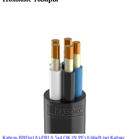
Кабель ВВГнг(А)-FRLS 5х4 ОК (N PE) 0.66кВ (м) Кабэкс