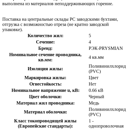
выполнена из материалов неподдерживающих горение.
Поставка на центральные склады РС заводскими бухтами,
отгрузка с возможностью отреза (не кратно заводской
упаковке).
Количество жил:
5
Сечение:
4
Бренд:
РЭК-PRYSMIAN
Номинальное сечение проводника,
4 кв.мм
кв.мм:
Поливинилхлорид
Изоляция жилы:
(PVC)
Маркировка жилы:
Цвет
Огнестойкость:
Нет
Номинальное напряжение u, кВ:
0.66 кВ
Цвет оболочки:
Черный
Материал жил проводника:
Медь
Поливинилхлорид
Материал оболочки:
(PVC)
Класс токопроводящей жилы
1 -
(Европейские стандарты):
однопроволочная