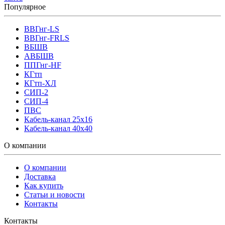
Популярное
ВВГнг-LS
ВВГнг-FRLS
ВБШВ
АВБШВ
ППГнг-HF
КГтп
КГтп-ХЛ
СИП-2
СИП-4
ПВС
Кабель-канал 25х16
Кабель-канал 40х40
О компании
О компании
Доставка
Как купить
Статьи и новости
Контакты
Контакты