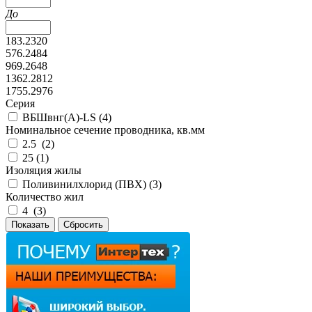
До
183.2320
576.2484
969.2648
1362.2812
1755.2976
Серия
ВБШвнг(А)-LS (
4
)
Номинальное сечение проводника, кв.мм
2.5 (
2
)
25 (
1
)
Изоляция жилы
Поливинилхлорид (ПВХ) (
3
)
Количество жил
4 (
3
)