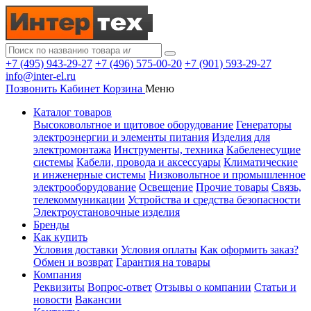
+7 (495) 943-29-27
+7 (496) 575-00-20
+7 (901) 593-29-27
info@inter-el.ru
Позвонить
Кабинет
Корзина
Меню
Каталог товаров
Высоковольтное и щитовое оборудование
Генераторы
электроэнергии и элементы питания
Изделия для
электромонтажа
Инструменты, техника
Кабеленесущие
системы
Кабели, провода и аксессуары
Климатические
и инженерные системы
Низковольтное и промышленное
электрооборудование
Освещение
Прочие товары
Связь,
телекоммуникации
Устройства и средства безопасности
Электроустановочные изделия
Бренды
Как купить
Условия доставки
Условия оплаты
Как оформить заказ?
Обмен и возврат
Гарантия на товары
Компания
Реквизиты
Вопрос-ответ
Отзывы о компании
Статьи и
новости
Вакансии