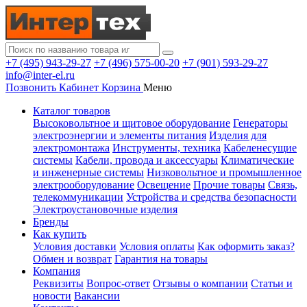
+7 (495) 943-29-27
+7 (496) 575-00-20
+7 (901) 593-29-27
info@inter-el.ru
Позвонить
Кабинет
Корзина
Меню
Каталог товаров
Высоковольтное и щитовое оборудование
Генераторы
электроэнергии и элементы питания
Изделия для
электромонтажа
Инструменты, техника
Кабеленесущие
системы
Кабели, провода и аксессуары
Климатические
и инженерные системы
Низковольтное и промышленное
электрооборудование
Освещение
Прочие товары
Связь,
телекоммуникации
Устройства и средства безопасности
Электроустановочные изделия
Бренды
Как купить
Условия доставки
Условия оплаты
Как оформить заказ?
Обмен и возврат
Гарантия на товары
Компания
Реквизиты
Вопрос-ответ
Отзывы о компании
Статьи и
новости
Вакансии