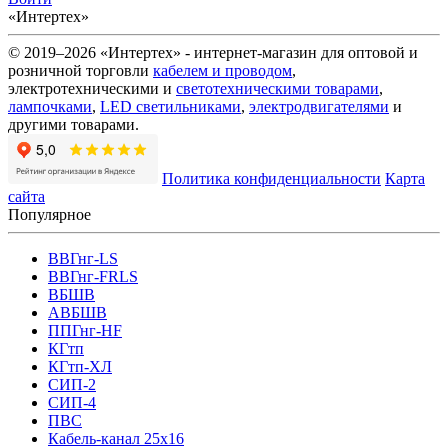
«Интертех»
© 2019–2026 «Интертех» - интернет-магазин для оптовой и
розничной торговли
кабелем и проводом
,
электротехническими и
светотехническими товарами
,
лампочками
,
LED светильниками
,
электродвигателями
и
другими товарами.
Политика конфиденциальности
Карта
сайта
Популярное
ВВГнг-LS
ВВГнг-FRLS
ВБШВ
АВБШВ
ППГнг-HF
КГтп
КГтп-ХЛ
СИП-2
СИП-4
ПВС
Кабель-канал 25х16