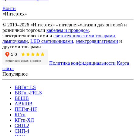
Войти
«Интертех»
© 2019–2026 «Интертех» - интернет-магазин для оптовой и
розничной торговли
кабелем и проводом
,
электротехническими и
светотехническими товарами
,
лампочками
,
LED светильниками
,
электродвигателями
и
другими товарами.
Политика конфиденциальности
Карта
сайта
Популярное
ВВГнг-LS
ВВГнг-FRLS
ВБШВ
АВБШВ
ППГнг-HF
КГтп
КГтп-ХЛ
СИП-2
СИП-4