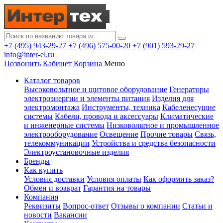
+7 (495) 943-29-27
+7 (496) 575-00-20
+7 (901) 593-29-27
info@inter-el.ru
Позвонить
Кабинет
Корзина
Меню
Каталог товаров
Высоковольтное и щитовое оборудование
Генераторы
электроэнергии и элементы питания
Изделия для
электромонтажа
Инструменты, техника
Кабеленесущие
системы
Кабели, провода и аксессуары
Климатические
и инженерные системы
Низковольтное и промышленное
электрооборудование
Освещение
Прочие товары
Связь,
телекоммуникации
Устройства и средства безопасности
Электроустановочные изделия
Бренды
Как купить
Условия доставки
Условия оплаты
Как оформить заказ?
Обмен и возврат
Гарантия на товары
Компания
Реквизиты
Вопрос-ответ
Отзывы о компании
Статьи и
новости
Вакансии