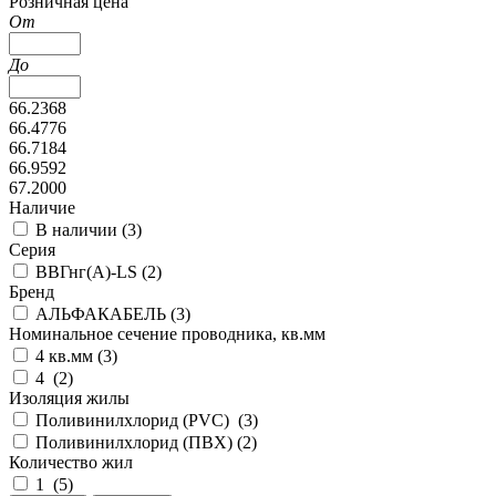
Розничная цена
От
До
66.2368
66.4776
66.7184
66.9592
67.2000
Наличие
В наличии (
3
)
Серия
ВВГнг(А)-LS (
2
)
Бренд
АЛЬФАКАБЕЛЬ (
3
)
Номинальное сечение проводника, кв.мм
4 кв.мм (
3
)
4 (
2
)
Изоляция жилы
Поливинилхлорид (PVC) (
3
)
Поливинилхлорид (ПВХ) (
2
)
Количество жил
1 (
5
)