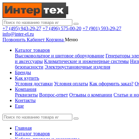
+7 (495) 943-29-27
+7 (496) 575-00-20
+7 (901) 593-29-27
info@inter-el.ru
Позвонить
Кабинет
Корзина
Меню
Каталог товаров
Высоковольтное и щитовое оборудование
Генераторы эле
и аксессуары
Климатические и инженерные системы
Низ
безопасности
Электроустановочные изделия
Бренды
Как купить
Условия доставки
Условия оплаты
Как оформить заказ?
О
Компания
Реквизиты
Вопрос-ответ
Отзывы о компании
Статьи и н
Контакты
Еще
Главная
Каталог товаров