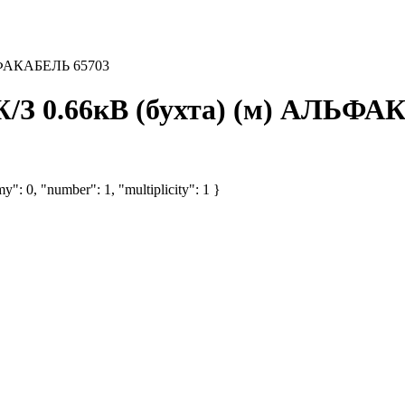
ЛЬФАКАБЕЛЬ 65703
Ж/З 0.66кВ (бухта) (м) АЛЬФ
y": 0, "number": 1, "multiplicity": 1 }