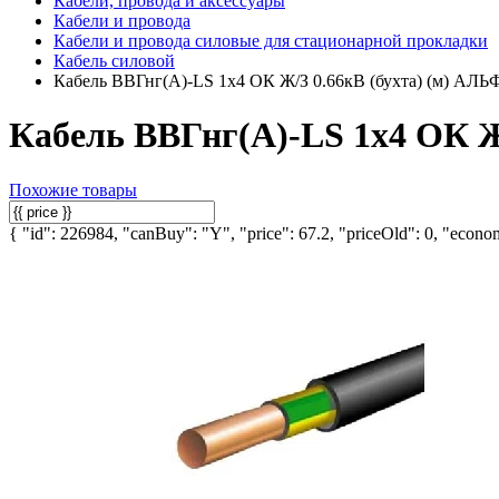
Кабели, провода и аксессуары
Кабели и провода
Кабели и провода силовые для стационарной прокладки
Кабель силовой
Кабель ВВГнг(А)-LS 1х4 ОК Ж/З 0.66кВ (бухта) (м) А
Кабель ВВГнг(А)-LS 1х4 ОК 
Похожие товары
{ "id": 226984, "canBuy": "Y", "price": 67.2, "priceOld": 0, "econom