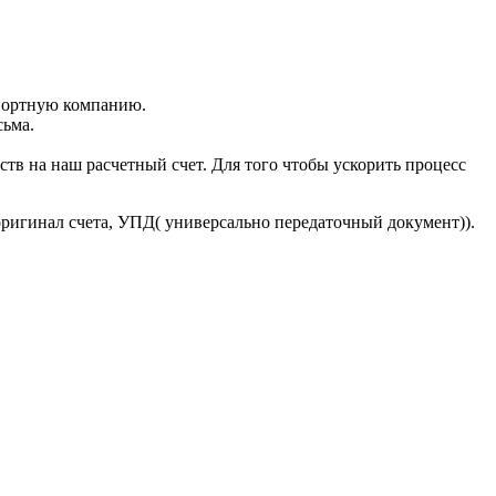
портную компанию.
сьма.
тв на наш расчетный счет. Для того чтобы ускорить процесс
оригинал счета, УПД( универсально передаточный документ)).