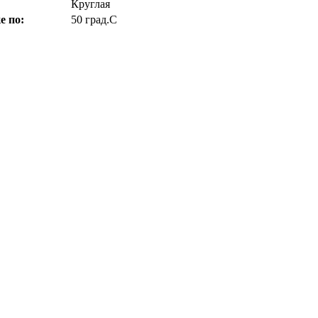
Круглая
е по:
50 град.C