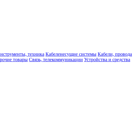
нструменты, техника
Кабеленесущие системы
Кабели, провода
рочие товары
Связь, телекоммуникации
Устройства и средства