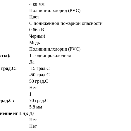
4 кв.мм
Поливинилхлорид (PVC)
Цвет
С пониженной пожарной опасности
0.66 кВ
Черный
Медь
Поливинилхлорид (PVC)
рты):
1 - однопроволочная
Да
 град.C:
-15 град.C
-50 град.C
50 град.C
Нет
1
рад.C:
70 град.C
5.8 мм
нение нг-LS):
Да
Нет
Нет