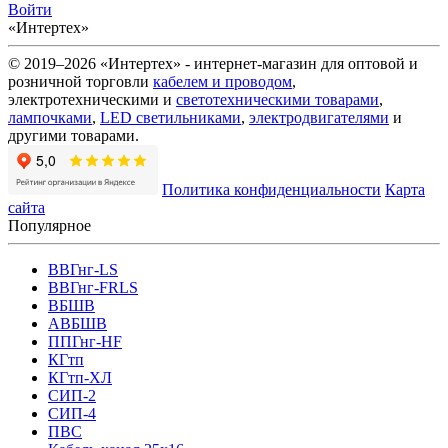
Войти
«Интертех»
© 2019–2026 «Интертех» - интернет-магазин для оптовой и
розничной торговли
кабелем и проводом
,
электротехническими и
светотехническими товарами
,
лампочками
,
LED светильниками
,
электродвигателями
и
другими товарами.
Политика конфиденциальности
Карта
сайта
Популярное
ВВГнг-LS
ВВГнг-FRLS
ВБШВ
АВБШВ
ППГнг-HF
КГтп
КГтп-ХЛ
СИП-2
СИП-4
ПВС