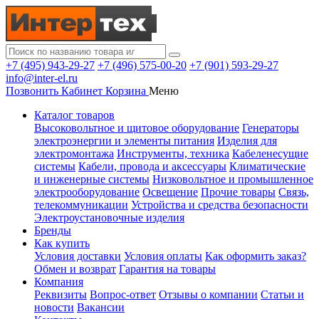
+7 (495) 943-29-27
+7 (496) 575-00-20
+7 (901) 593-29-27
info@inter-el.ru
Позвонить
Кабинет
Корзина
Меню
Каталог товаров
Высоковольтное и щитовое оборудование
Генераторы
электроэнергии и элементы питания
Изделия для
электромонтажа
Инструменты, техника
Кабеленесущие
системы
Кабели, провода и аксессуары
Климатические
и инженерные системы
Низковольтное и промышленное
электрооборудование
Освещение
Прочие товары
Связь,
телекоммуникации
Устройства и средства безопасности
Электроустановочные изделия
Бренды
Как купить
Условия доставки
Условия оплаты
Как оформить заказ?
Обмен и возврат
Гарантия на товары
Компания
Реквизиты
Вопрос-ответ
Отзывы о компании
Статьи и
новости
Вакансии