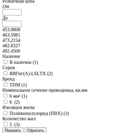
Розничная цена
От
До
453.9808
463.5981
473.2154
482.8327
492.4500
Наличие
В наличии (
1
)
Серия
ВВГнг(А)-LSLTX (
2
)
Бренд
TDM (
1
)
Номинальное сечение проводника, кв.мм
6 мм² (
1
)
6 (
2
)
Изоляция жилы
Поливинилхлорид (ПВХ) (
3
)
Количество жил
5 (
3
)