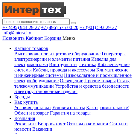
+7 (495) 943-29-27
+7 (496) 575-00-20
+7 (901) 593-29-27
info@inter-el.ru
Позвонить
Кабинет
Корзина
Меню
Каталог товаров
Высоковольтное и щитовое оборудование
Генераторы
электроэнергии и элементы питания
Изделия для
электромонтажа
Инструменты, техника
Кабеленесущие
системы
Кабели, провода и аксессуары
Климатические
и инженерные системы
Низковольтное и промышленное
электрооборудование
Освещение
Прочие товары
Связь,
телекоммуникации
Устройства и средства безопасности
Электроустановочные изделия
Бренды
Как купить
Условия доставки
Условия оплаты
Как оформить заказ?
Обмен и возврат
Гарантия на товары
Компания
Реквизиты
Вопрос-ответ
Отзывы о компании
Статьи и
новости
Вакансии