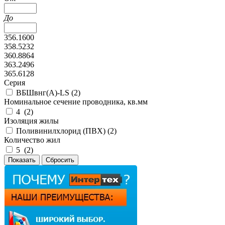
До
356.1600
358.5232
360.8864
363.2496
365.6128
Серия
ВБШвнг(А)-LS (
2
)
Номинальное сечение проводника, кв.мм
4 (
2
)
Изоляция жилы
Поливинилхлорид (ПВХ) (
2
)
Количество жил
5 (
2
)