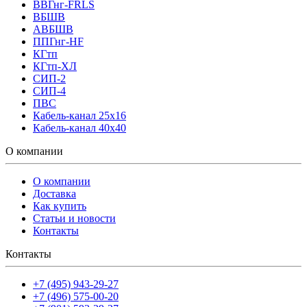
ВВГнг-FRLS
ВБШВ
АВБШВ
ППГнг-HF
КГтп
КГтп-ХЛ
СИП-2
СИП-4
ПВС
Кабель-канал 25х16
Кабель-канал 40х40
О компании
О компании
Доставка
Как купить
Статьи и новости
Контакты
Контакты
+7 (495) 943-29-27
+7 (496) 575-00-20