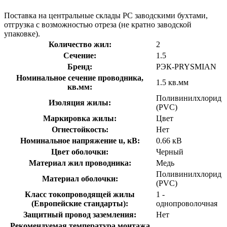
Поставка на центральные склады РС заводскими бухтами,
отгрузка с возможностью отреза (не кратно заводской
упаковке).
Количество жил:
2
Сечение:
1.5
Бренд:
РЭК-PRYSMIAN
Номинальное сечение проводника,
1.5 кв.мм
кв.мм:
Поливинилхлорид
Изоляция жилы:
(PVC)
Маркировка жилы:
Цвет
Огнестойкость:
Нет
Номинальное напряжение u, кВ:
0.66 кВ
Цвет оболочки:
Черный
Материал жил проводника:
Медь
Поливинилхлорид
Материал оболочки:
(PVC)
Класс токопроводящей жилы
1 -
(Европейские стандарты):
однопроволочная
Защитный провод заземления:
Нет
Рекомендуемая температура монтажа