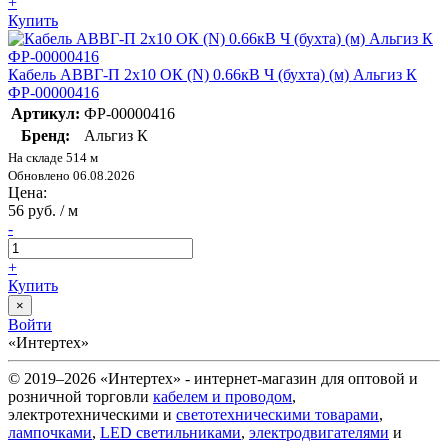
+
Купить
Кабель АВВГ-П 2х10 ОК (N) 0.66кВ Ч (бухта) (м) Альгиз К
ФР-00000416
Артикул:
ФР-00000416
Бренд:
Альгиз К
На складе 514 м
Обновлено 06.08.2026
Цена:
56 руб. / м
-
+
Купить
×
Войти
«Интертех»
© 2019–2026 «Интертех» - интернет-магазин для оптовой и
розничной торговли
кабелем и проводом
,
электротехническими и
светотехническими товарами
,
лампочками
,
LED светильниками
,
электродвигателями
и