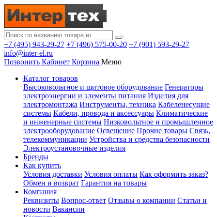
+7 (495) 943-29-27
+7 (496) 575-00-20
+7 (901) 593-29-27
info@inter-el.ru
Позвонить
Кабинет
Корзина
Меню
Каталог товаров
Высоковольтное и щитовое оборудование
Генераторы
электроэнергии и элементы питания
Изделия для
электромонтажа
Инструменты, техника
Кабеленесущие
системы
Кабели, провода и аксессуары
Климатические
и инженерные системы
Низковольтное и промышленное
электрооборудование
Освещение
Прочие товары
Связь,
телекоммуникации
Устройства и средства безопасности
Электроустановочные изделия
Бренды
Как купить
Условия доставки
Условия оплаты
Как оформить заказ?
Обмен и возврат
Гарантия на товары
Компания
Реквизиты
Вопрос-ответ
Отзывы о компании
Статьи и
новости
Вакансии