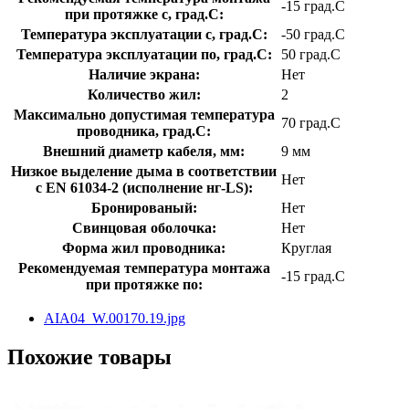
-15 град.C
при протяжке с, град.C:
Температура эксплуатации с, град.C:
-50 град.C
Температура эксплуатации по, град.C:
50 град.C
Наличие экрана:
Нет
Количество жил:
2
Максимально допустимая температура
70 град.C
проводника, град.C:
Внешний диаметр кабеля, мм:
9 мм
Низкое выделение дыма в соответствии
Нет
с EN 61034-2 (исполнение нг-LS):
Бронированый:
Нет
Свинцовая оболочка:
Нет
Форма жил проводника:
Круглая
Рекомендуемая температура монтажа
-15 град.C
при протяжке по:
AIA04_W.00170.19.jpg
Похожие товары