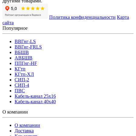
другими товарами.
Политика конфиденциальности
Карта
сайта
Популярное
ВВГнг-LS
ВВГнг-FRLS
ВБШВ
АВБШВ
ППГнг-HF
КГтп
КГтп-ХЛ
СИП-2
СИП-4
ПВС
Кабель-канал 25х16
Кабель-канал 40х40
О компании
О компании
Доставка