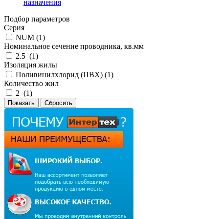
назначения
Подбор параметров
Серия
NUM (
1
)
Номинальное сечение проводника, кв.мм
2.5 (
1
)
Изоляция жилы
Поливинилхлорид (ПВХ) (
1
)
Количество жил
2 (
1
)