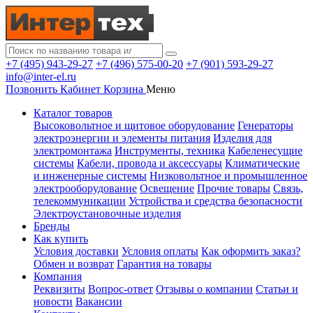
+7 (495) 943-29-27
+7 (496) 575-00-20
+7 (901) 593-29-27
info@inter-el.ru
Позвонить
Кабинет
Корзина
Меню
Каталог товаров
Высоковольтное и щитовое оборудование
Генераторы
электроэнергии и элементы питания
Изделия для
электромонтажа
Инструменты, техника
Кабеленесущие
системы
Кабели, провода и аксессуары
Климатические
и инженерные системы
Низковольтное и промышленное
электрооборудование
Освещение
Прочие товары
Связь,
телекоммуникации
Устройства и средства безопасности
Электроустановочные изделия
Бренды
Как купить
Условия доставки
Условия оплаты
Как оформить заказ?
Обмен и возврат
Гарантия на товары
Компания
Реквизиты
Вопрос-ответ
Отзывы о компании
Статьи и
новости
Вакансии