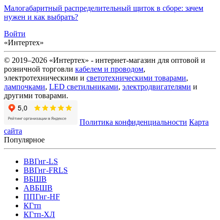
Малогабаритный распределительный щиток в сборе: зачем
нужен и как выбрать?
Войти
«Интертех»
© 2019–2026 «Интертех» - интернет-магазин для оптовой и
розничной торговли
кабелем и проводом
,
электротехническими и
светотехническими товарами
,
лампочками
,
LED светильниками
,
электродвигателями
и
другими товарами.
Политика конфиденциальности
Карта
сайта
Популярное
ВВГнг-LS
ВВГнг-FRLS
ВБШВ
АВБШВ
ППГнг-HF
КГтп
КГтп-ХЛ