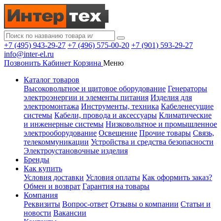
+7 (495) 943-29-27
+7 (496) 575-00-20
+7 (901) 593-29-27
info@inter-el.ru
Позвонить
Кабинет
Корзина
Меню
Каталог товаров
Высоковольтное и щитовое оборудование
Генераторы
электроэнергии и элементы питания
Изделия для
электромонтажа
Инструменты, техника
Кабеленесущие
системы
Кабели, провода и аксессуары
Климатические
и инженерные системы
Низковольтное и промышленное
электрооборудование
Освещение
Прочие товары
Связь,
телекоммуникации
Устройства и средства безопасности
Электроустановочные изделия
Бренды
Как купить
Условия доставки
Условия оплаты
Как оформить заказ?
Обмен и возврат
Гарантия на товары
Компания
Реквизиты
Вопрос-ответ
Отзывы о компании
Статьи и
новости
Вакансии