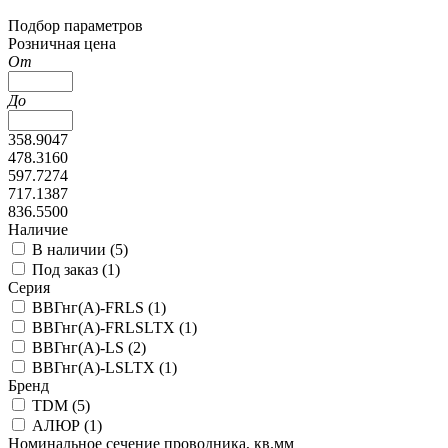
Подбор параметров
Розничная цена
От
До
358.9047
478.3160
597.7274
717.1387
836.5500
Наличие
В наличии (
5
)
Под заказ (
1
)
Серия
ВВГнг(А)-FRLS (
1
)
ВВГнг(А)-FRLSLTX (
1
)
ВВГнг(А)-LS (
2
)
ВВГнг(А)-LSLTX (
1
)
Бренд
TDM (
5
)
АЛЮР (
1
)
Номинальное сечение проводника, кв.мм