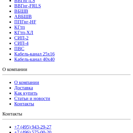
ВВГнг-LS
ВВГнг-FRLS
ВБШВ
АВБШВ
ППГнг-HF
КГтп
КГтп-ХЛ
СИП-2
СИП-4
ПВС
Кабель-канал 25х16
Кабель-канал 40х40
О компании
О компании
Доставка
Как купить
Статьи и новости
Контакты
Контакты
+7 (495) 943-29-27
+7 (496) 575-00-20