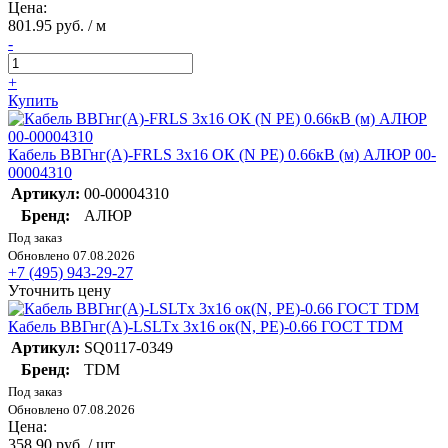
Цена:
801.95 руб. / м
-
+
Купить
Кабель ВВГнг(А)-FRLS 3х16 ОК (N PE) 0.66кВ (м) АЛЮР 00-
00004310
Артикул:
00-00004310
Бренд:
АЛЮР
Под заказ
Обновлено 07.08.2026
+7 (495) 943-29-27
Уточнить цену
Кабель ВВГнг(А)-LSLTx 3х16 ок(N, PE)-0.66 ГОСТ TDM
Артикул:
SQ0117-0349
Бренд:
TDM
Под заказ
Обновлено 07.08.2026
Цена:
358.90 руб. / шт