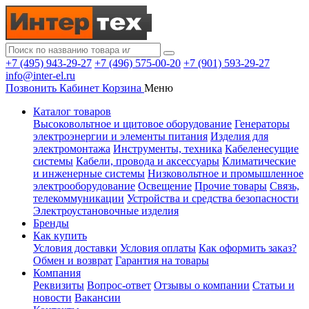
+7 (495) 943-29-27
+7 (496) 575-00-20
+7 (901) 593-29-27
info@inter-el.ru
Позвонить
Кабинет
Корзина
Меню
Каталог товаров
Высоковольтное и щитовое оборудование
Генераторы
электроэнергии и элементы питания
Изделия для
электромонтажа
Инструменты, техника
Кабеленесущие
системы
Кабели, провода и аксессуары
Климатические
и инженерные системы
Низковольтное и промышленное
электрооборудование
Освещение
Прочие товары
Связь,
телекоммуникации
Устройства и средства безопасности
Электроустановочные изделия
Бренды
Как купить
Условия доставки
Условия оплаты
Как оформить заказ?
Обмен и возврат
Гарантия на товары
Компания
Реквизиты
Вопрос-ответ
Отзывы о компании
Статьи и
новости
Вакансии