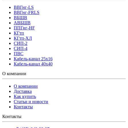
ВВГнг-LS
ВВГнг-FRLS
ВБШВ
АВБШВ
ППГнг-HF
КГтп
КГтп-ХЛ
СИП-2
СИП-4
ПВС
Кабель-канал 25х16
Кабель-канал 40х40
О компании
О компании
Доставка
Как купить
Статьи и новости
Контакты
Контакты