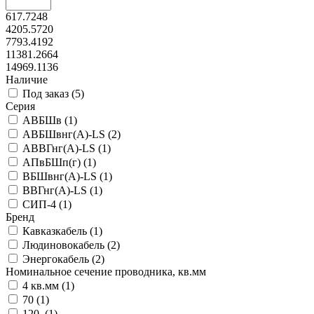
617.7248
4205.5720
7793.4192
11381.2664
14969.1136
Наличие
Под заказ (
5
)
Серия
АВБШв (
1
)
АВБШвнг(А)-LS (
2
)
АВВГнг(А)-LS (
1
)
АПвБШп(г) (
1
)
ВБШвнг(А)-LS (
1
)
ВВГнг(А)-LS (
1
)
СИП-4 (
1
)
Бренд
Кавказкабель (
1
)
Людиновокабель (
2
)
Энергокабель (
2
)
Номинальное сечение проводника, кв.мм
4 кв.мм (
1
)
70 (
1
)
120 (
1
)