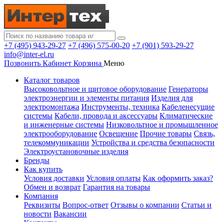
+7 (495) 943-29-27
+7 (496) 575-00-20
+7 (901) 593-29-27
info@inter-el.ru
Позвонить
Кабинет
Корзина
Меню
Каталог товаров
Высоковольтное и щитовое оборудование
Генераторы
электроэнергии и элементы питания
Изделия для
электромонтажа
Инструменты, техника
Кабеленесущие
системы
Кабели, провода и аксессуары
Климатические
и инженерные системы
Низковольтное и промышленное
электрооборудование
Освещение
Прочие товары
Связь,
телекоммуникации
Устройства и средства безопасности
Электроустановочные изделия
Бренды
Как купить
Условия доставки
Условия оплаты
Как оформить заказ?
Обмен и возврат
Гарантия на товары
Компания
Реквизиты
Вопрос-ответ
Отзывы о компании
Статьи и
новости
Вакансии