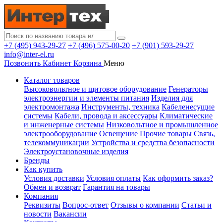
+7 (495) 943-29-27
+7 (496) 575-00-20
+7 (901) 593-29-27
info@inter-el.ru
Позвонить
Кабинет
Корзина
Меню
Каталог товаров
Высоковольтное и щитовое оборудование
Генераторы
электроэнергии и элементы питания
Изделия для
электромонтажа
Инструменты, техника
Кабеленесущие
системы
Кабели, провода и аксессуары
Климатические
и инженерные системы
Низковольтное и промышленное
электрооборудование
Освещение
Прочие товары
Связь,
телекоммуникации
Устройства и средства безопасности
Электроустановочные изделия
Бренды
Как купить
Условия доставки
Условия оплаты
Как оформить заказ?
Обмен и возврат
Гарантия на товары
Компания
Реквизиты
Вопрос-ответ
Отзывы о компании
Статьи и
новости
Вакансии