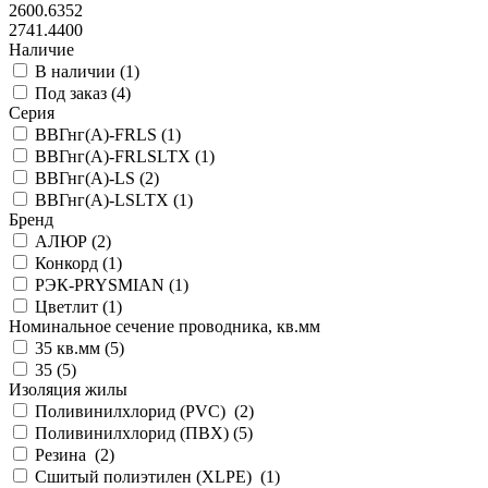
2600.6352
2741.4400
Наличие
В наличии (
1
)
Под заказ (
4
)
Серия
ВВГнг(А)-FRLS (
1
)
ВВГнг(А)-FRLSLTX (
1
)
ВВГнг(А)-LS (
2
)
ВВГнг(А)-LSLTX (
1
)
Бренд
АЛЮР (
2
)
Конкорд (
1
)
РЭК-PRYSMIAN (
1
)
Цветлит (
1
)
Номинальное сечение проводника, кв.мм
35 кв.мм (
5
)
35 (
5
)
Изоляция жилы
Поливинилхлорид (PVC) (
2
)
Поливинилхлорид (ПВХ) (
5
)
Резина (
2
)
Сшитый полиэтилен (XLPE) (
1
)