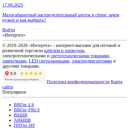
17.09.2025
Малогабаритный распределительный щиток в сборе: зачем
нужен и как выбрать?
Войти
«Интертех»
© 2019–2026 «Интертех» - интернет-магазин для оптовой и
розничной торговли
кабелем и проводом
,
электротехническими и
светотехническими товарами
,
лампочками
,
LED светильниками
,
электродвигателями
и
другими товарами.
Политика конфиденциальности
Карта
сайта
Популярное
ВВГнг-LS
ВВГнг-FRLS
ВБШВ
АВБШВ
ППГнг-HF