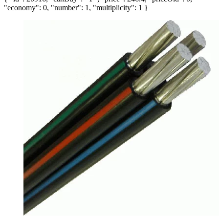
"economy": 0, "number": 1, "multiplicity": 1 }