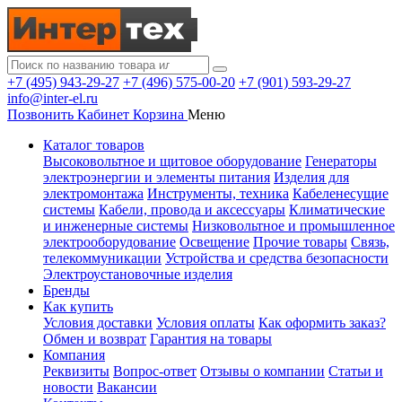
+7 (495) 943-29-27
+7 (496) 575-00-20
+7 (901) 593-29-27
info@inter-el.ru
Позвонить
Кабинет
Корзина
Меню
Каталог товаров
Высоковольтное и щитовое оборудование
Генераторы
электроэнергии и элементы питания
Изделия для
электромонтажа
Инструменты, техника
Кабеленесущие
системы
Кабели, провода и аксессуары
Климатические
и инженерные системы
Низковольтное и промышленное
электрооборудование
Освещение
Прочие товары
Связь,
телекоммуникации
Устройства и средства безопасности
Электроустановочные изделия
Бренды
Как купить
Условия доставки
Условия оплаты
Как оформить заказ?
Обмен и возврат
Гарантия на товары
Компания
Реквизиты
Вопрос-ответ
Отзывы о компании
Статьи и
новости
Вакансии