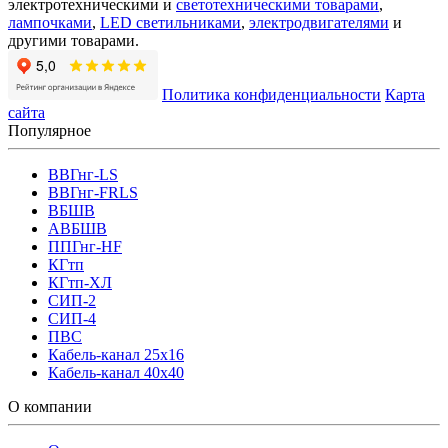
электротехническими и
светотехническими товарами
,
лампочками
,
LED светильниками
,
электродвигателями
и
другими товарами.
Политика конфиденциальности
Карта
сайта
Популярное
ВВГнг-LS
ВВГнг-FRLS
ВБШВ
АВБШВ
ППГнг-HF
КГтп
КГтп-ХЛ
СИП-2
СИП-4
ПВС
Кабель-канал 25х16
Кабель-канал 40х40
О компании