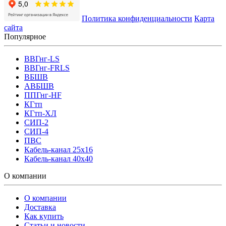
Политика конфиденциальности
Карта
сайта
Популярное
ВВГнг-LS
ВВГнг-FRLS
ВБШВ
АВБШВ
ППГнг-HF
КГтп
КГтп-ХЛ
СИП-2
СИП-4
ПВС
Кабель-канал 25х16
Кабель-канал 40х40
О компании
О компании
Доставка
Как купить
Статьи и новости