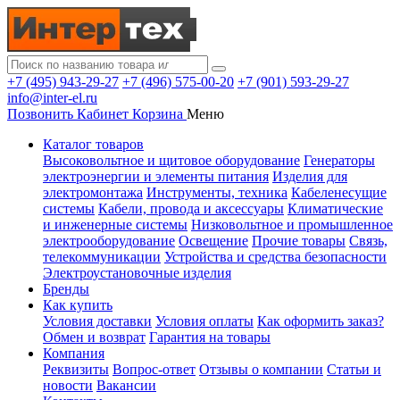
+7 (495) 943-29-27
+7 (496) 575-00-20
+7 (901) 593-29-27
info@inter-el.ru
Позвонить
Кабинет
Корзина
Меню
Каталог товаров
Высоковольтное и щитовое оборудование
Генераторы
электроэнергии и элементы питания
Изделия для
электромонтажа
Инструменты, техника
Кабеленесущие
системы
Кабели, провода и аксессуары
Климатические
и инженерные системы
Низковольтное и промышленное
электрооборудование
Освещение
Прочие товары
Связь,
телекоммуникации
Устройства и средства безопасности
Электроустановочные изделия
Бренды
Как купить
Условия доставки
Условия оплаты
Как оформить заказ?
Обмен и возврат
Гарантия на товары
Компания
Реквизиты
Вопрос-ответ
Отзывы о компании
Статьи и
новости
Вакансии