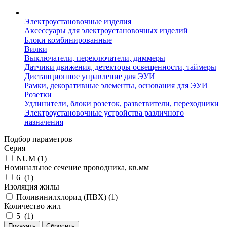
Электроустановочные изделия
Аксессуары для электроустановочных изделий
Блоки комбинированные
Вилки
Выключатели, переключатели, диммеры
Датчики движения, детекторы освещенности, таймеры
Дистанционное управление для ЭУИ
Рамки, декоративные элементы, основания для ЭУИ
Розетки
Удлинители, блоки розеток, разветвители, переходники
Электроустановочные устройства различного
назначения
Подбор параметров
Серия
NUM (
1
)
Номинальное сечение проводника, кв.мм
6 (
1
)
Изоляция жилы
Поливинилхлорид (ПВХ) (
1
)
Количество жил
5 (
1
)