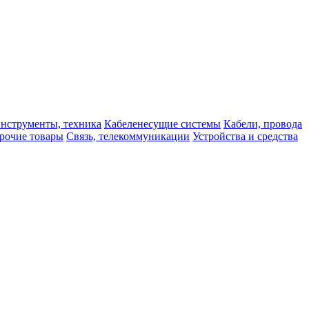
нструменты, техника
Кабеленесущие системы
Кабели, провода
рочие товары
Связь, телекоммуникации
Устройства и средства