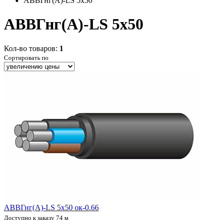
АВВГнг(А)-LS 5x50
АВВГнг(А)-LS 5x50
Кол-во товаров:
1
Сортировать по
АВВГнг(А)-LS 5х50 ок-0.66
Доступно к заказу 74 м