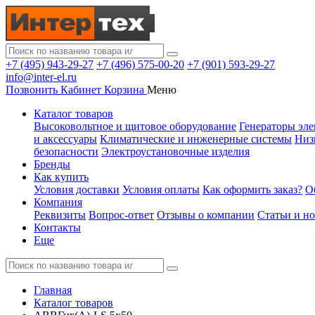
+7 (495) 943-29-27
+7 (496) 575-00-20
+7 (901) 593-29-27
info@inter-el.ru
Позвонить
Кабинет
Корзина
Меню
Каталог товаров
Высоковольтное и щитовое оборудование
Генераторы эле
и аксессуары
Климатические и инженерные системы
Низ
безопасности
Электроустановочные изделия
Бренды
Как купить
Условия доставки
Условия оплаты
Как оформить заказ?
О
Компания
Реквизиты
Вопрос-ответ
Отзывы о компании
Статьи и н
Контакты
Еще
Главная
Каталог товаров