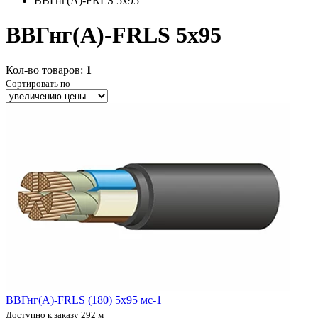
ВВГнг(А)-FRLS 5x95
ВВГнг(А)-FRLS 5x95
Кол-во товаров:
1
Сортировать по
ВВГнг(А)-FRLS (180) 5х95 мс-1
Доступно к заказу 292 м