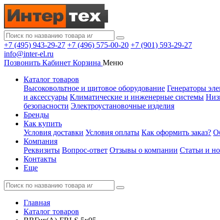
+7 (495) 943-29-27
+7 (496) 575-00-20
+7 (901) 593-29-27
info@inter-el.ru
Позвонить
Кабинет
Корзина
Меню
Каталог товаров
Высоковольтное и щитовое оборудование
Генераторы эле
и аксессуары
Климатические и инженерные системы
Низ
безопасности
Электроустановочные изделия
Бренды
Как купить
Условия доставки
Условия оплаты
Как оформить заказ?
О
Компания
Реквизиты
Вопрос-ответ
Отзывы о компании
Статьи и н
Контакты
Еще
Главная
Каталог товаров