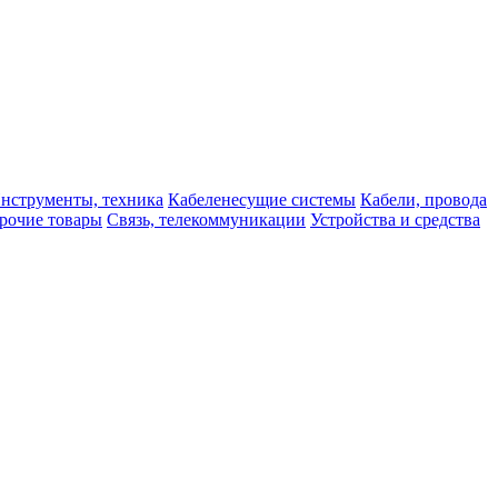
нструменты, техника
Кабеленесущие системы
Кабели, провода
рочие товары
Связь, телекоммуникации
Устройства и средства