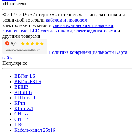
«Интертех»
© 2019–2026 «Интертех» - интернет-магазин для оптовой и
розничной торговли
кабелем и проводом
,
электротехническими и
светотехническими товарами
,
лампочками
,
LED светильниками
,
электродвигателями
и
другими товарами.
Политика конфиденциальности
Карта
сайта
Популярное
ВВГнг-LS
ВВГнг-FRLS
ВБШВ
АВБШВ
ППГнг-HF
КГтп
КГтп-ХЛ
СИП-2
СИП-4
ПВС
Кабель-канал 25х16