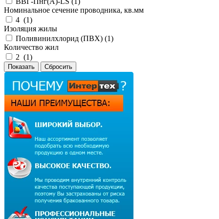
ВВГ-Пнг(А)-LS (
1
)
Номинальное сечение проводника, кв.мм
4 (
1
)
Изоляция жилы
Поливинилхлорид (ПВХ) (
1
)
Количество жил
2 (
1
)