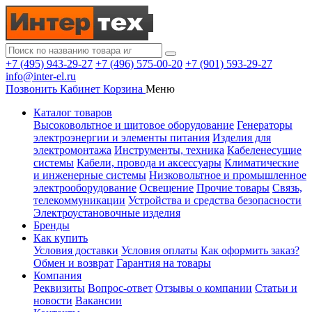
+7 (495) 943-29-27
+7 (496) 575-00-20
+7 (901) 593-29-27
info@inter-el.ru
Позвонить
Кабинет
Корзина
Меню
Каталог товаров
Высоковольтное и щитовое оборудование
Генераторы
электроэнергии и элементы питания
Изделия для
электромонтажа
Инструменты, техника
Кабеленесущие
системы
Кабели, провода и аксессуары
Климатические
и инженерные системы
Низковольтное и промышленное
электрооборудование
Освещение
Прочие товары
Связь,
телекоммуникации
Устройства и средства безопасности
Электроустановочные изделия
Бренды
Как купить
Условия доставки
Условия оплаты
Как оформить заказ?
Обмен и возврат
Гарантия на товары
Компания
Реквизиты
Вопрос-ответ
Отзывы о компании
Статьи и
новости
Вакансии