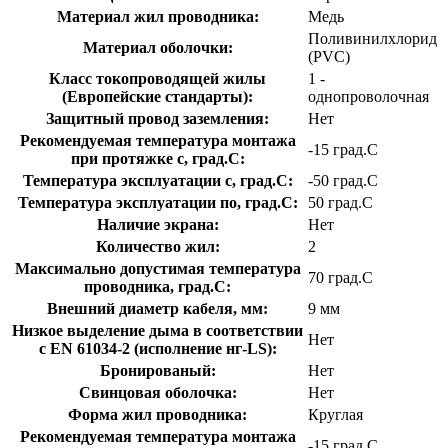
Материал жил проводника:
Медь
Поливинилхлорид
Материал оболочки:
(PVC)
Класс токопроводящей жилы
1 -
(Европейские стандарты):
однопроволочная
Защитный провод заземления:
Нет
Рекомендуемая температура монтажа
-15 град.C
при протяжке с, град.C:
Температура эксплуатации с, град.C:
-50 град.C
Температура эксплуатации по, град.C:
50 град.C
Наличие экрана:
Нет
Количество жил:
2
Максимально допустимая температура
70 град.C
проводника, град.C:
Внешний диаметр кабеля, мм:
9 мм
Низкое выделение дыма в соответствии
Нет
с EN 61034-2 (исполнение нг-LS):
Бронированый:
Нет
Свинцовая оболочка:
Нет
Форма жил проводника:
Круглая
Рекомендуемая температура монтажа
-15 град.C