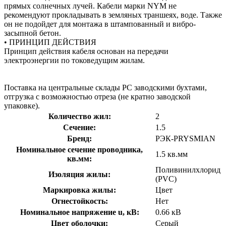
прямых солнечных лучей. Кабели марки NYM не
рекомендуют прокладывать в земляных траншеях, воде. Также
он не подойдет для монтажа в штампованный и вибро-
засыпной бетон.
• ПРИНЦИП ДЕЙСТВИЯ
Принцип действия кабеля основан на передачи
электроэнергии по токоведущим жилам.
Поставка на центральные склады РС заводскими бухтами,
отгрузка с возможностью отреза (не кратно заводской
упаковке).
Количество жил:
2
Сечение:
1.5
Бренд:
РЭК-PRYSMIAN
Номинальное сечение проводника,
1.5 кв.мм
кв.мм:
Поливинилхлорид
Изоляция жилы:
(PVC)
Маркировка жилы:
Цвет
Огнестойкость:
Нет
Номинальное напряжение u, кВ:
0.66 кВ
Цвет оболочки:
Серый