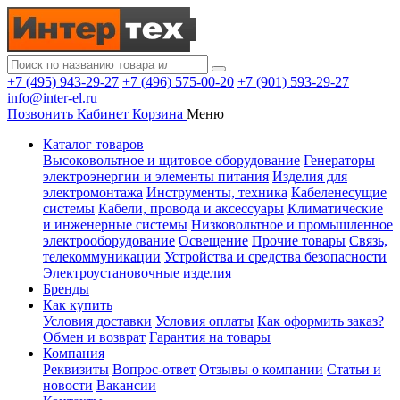
+7 (495) 943-29-27
+7 (496) 575-00-20
+7 (901) 593-29-27
info@inter-el.ru
Позвонить
Кабинет
Корзина
Меню
Каталог товаров
Высоковольтное и щитовое оборудование
Генераторы
электроэнергии и элементы питания
Изделия для
электромонтажа
Инструменты, техника
Кабеленесущие
системы
Кабели, провода и аксессуары
Климатические
и инженерные системы
Низковольтное и промышленное
электрооборудование
Освещение
Прочие товары
Связь,
телекоммуникации
Устройства и средства безопасности
Электроустановочные изделия
Бренды
Как купить
Условия доставки
Условия оплаты
Как оформить заказ?
Обмен и возврат
Гарантия на товары
Компания
Реквизиты
Вопрос-ответ
Отзывы о компании
Статьи и
новости
Вакансии