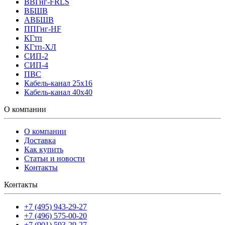
ВВГнг-FRLS
ВБШВ
АВБШВ
ППГнг-HF
КГтп
КГтп-ХЛ
СИП-2
СИП-4
ПВС
Кабель-канал 25х16
Кабель-канал 40х40
О компании
О компании
Доставка
Как купить
Статьи и новости
Контакты
Контакты
+7 (495) 943-29-27
+7 (496) 575-00-20
+7 (901) 593-29-27