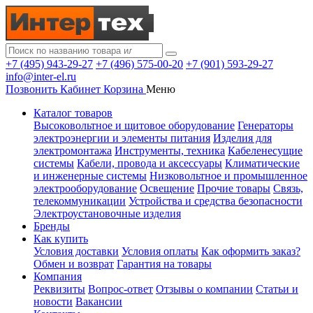
+7 (495) 943-29-27
+7 (496) 575-00-20
+7 (901) 593-29-27
info@inter-el.ru
Позвонить
Кабинет
Корзина
Меню
Каталог товаров
Высоковольтное и щитовое оборудование
Генераторы
электроэнергии и элементы питания
Изделия для
электромонтажа
Инструменты, техника
Кабеленесущие
системы
Кабели, провода и аксессуары
Климатические
и инженерные системы
Низковольтное и промышленное
электрооборудование
Освещение
Прочие товары
Связь,
телекоммуникации
Устройства и средства безопасности
Электроустановочные изделия
Бренды
Как купить
Условия доставки
Условия оплаты
Как оформить заказ?
Обмен и возврат
Гарантия на товары
Компания
Реквизиты
Вопрос-ответ
Отзывы о компании
Статьи и
новости
Вакансии