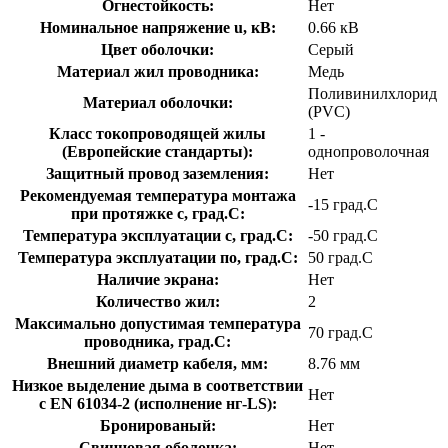
Огнестойкость:
Нет
Номинальное напряжение u, кВ:
0.66 кВ
Цвет оболочки:
Серый
Материал жил проводника:
Медь
Поливинилхлорид
Материал оболочки:
(PVC)
Класс токопроводящей жилы
1 -
(Европейские стандарты):
однопроволочная
Защитный провод заземления:
Нет
Рекомендуемая температура монтажа
-15 град.C
при протяжке с, град.C:
Температура эксплуатации с, град.C:
-50 град.C
Температура эксплуатации по, град.C:
50 град.C
Наличие экрана:
Нет
Количество жил:
2
Максимально допустимая температура
70 град.C
проводника, град.C:
Внешний диаметр кабеля, мм:
8.76 мм
Низкое выделение дыма в соответствии
Нет
с EN 61034-2 (исполнение нг-LS):
Бронированый:
Нет
Свинцовая оболочка:
Нет