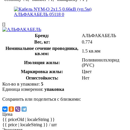
[]
Бренд:
АЛЬФАКАБЕЛЬ
Вес, кг:
0.774
Номинальное сечение проводника,
1.5 кв.мм
кв.мм:
Поливинилхлорид
Изоляция жилы:
(PVC)
Маркировка жилы:
Цвет
Огнестойкость:
Нет
Кол-во в упаковке:
5
Единица измерения:
упаковка
Сохранить или поделиться с близкими:
Цена
{{ priceOld | localeString }}
{{ price | localeString }}
/ шт
Экономия