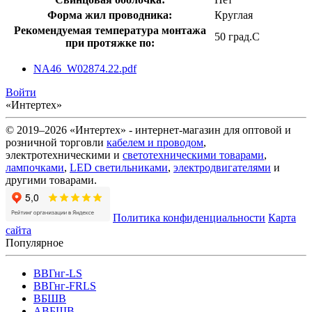
Форма жил проводника:
Круглая
Рекомендуемая температура монтажа
50 град.C
при протяжке по:
NA46_W02874.22.pdf
Войти
«Интертех»
© 2019–2026 «Интертех» - интернет-магазин для оптовой и
розничной торговли
кабелем и проводом
,
электротехническими и
светотехническими товарами
,
лампочками
,
LED светильниками
,
электродвигателями
и
другими товарами.
Политика конфиденциальности
Карта
сайта
Популярное
ВВГнг-LS
ВВГнг-FRLS
ВБШВ
АВБШВ