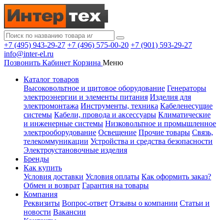
+7 (495) 943-29-27
+7 (496) 575-00-20
+7 (901) 593-29-27
info@inter-el.ru
Позвонить
Кабинет
Корзина
Меню
Каталог товаров
Высоковольтное и щитовое оборудование
Генераторы
электроэнергии и элементы питания
Изделия для
электромонтажа
Инструменты, техника
Кабеленесущие
системы
Кабели, провода и аксессуары
Климатические
и инженерные системы
Низковольтное и промышленное
электрооборудование
Освещение
Прочие товары
Связь,
телекоммуникации
Устройства и средства безопасности
Электроустановочные изделия
Бренды
Как купить
Условия доставки
Условия оплаты
Как оформить заказ?
Обмен и возврат
Гарантия на товары
Компания
Реквизиты
Вопрос-ответ
Отзывы о компании
Статьи и
новости
Вакансии