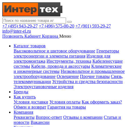
+7 (495) 943-29-27
+7 (496) 575-00-20
+7 (901) 593-29-27
info@inter-el.ru
Позвонить
Кабинет
Корзина
Меню
Каталог товаров
Высоковольтное и щитовое оборудование
Генераторы
электроэнергии и элементы питания
Изделия для
электромонтажа
Инструменты, техника
Кабеленесущие
системы
Кабели, провода и аксессуары
Климатические
и инженерные системы
Низковольтное и промышленное
электрооборудование
Освещение
Прочие товары
Связь,
телекоммуникации
Устройства и средства безопасности
Электроустановочные изделия
Бренды
Как купить
Условия доставки
Условия оплаты
Как оформить заказ?
Обмен и возврат
Гарантия на товары
Компания
Реквизиты
Вопрос-ответ
Отзывы о компании
Статьи и
новости
Вакансии