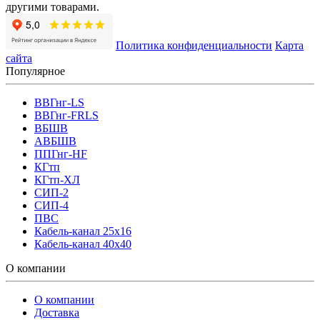
другими товарами.
Политика конфиденциальности
Карта
сайта
Популярное
ВВГнг-LS
ВВГнг-FRLS
ВБШВ
АВБШВ
ППГнг-HF
КГтп
КГтп-ХЛ
СИП-2
СИП-4
ПВС
Кабель-канал 25х16
Кабель-канал 40х40
О компании
О компании
Доставка