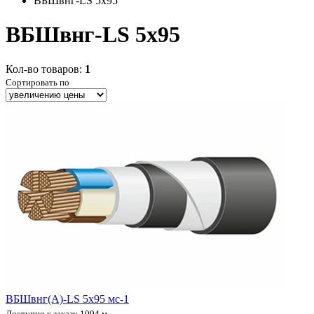
ВБШвнг-LS 5x95
ВБШвнг-LS 5x95
Кол-во товаров:
1
Сортировать по
ВБШвнг(А)-LS 5х95 мс-1
Доступно к заказу 1094 м