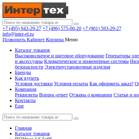
+7 (495) 943-29-27
+7 (496) 575-00-20
+7 (901) 593-29-27
info@inter-el.ru
Позвонить
Кабинет
Корзина
Меню
Каталог товаров
Высоковольтное и щитовое оборудование
Генераторы эле
и аксессуары
Климатические и инженерные системы
Низ
безопасности
Электроустановочные изделия
Бренды
Как купить
Условия доставки
Условия оплаты
Как оформить заказ?
О
Компания
Реквизиты
Вопрос-ответ
Отзывы о компании
Статьи и н
Контакты
Еще
Главная
Каталог товаров