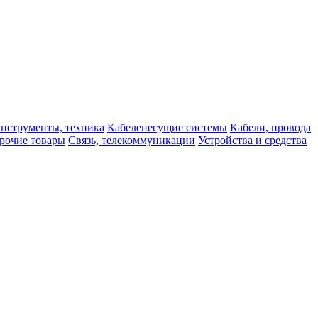
нструменты, техника
Кабеленесущие системы
Кабели, провода
рочие товары
Связь, телекоммуникации
Устройства и средства