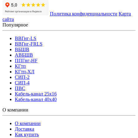
Политика конфиденциальности
Карта
сайта
Популярное
ВВГнг-LS
ВВГнг-FRLS
ВБШВ
АВБШВ
ППГнг-HF
КГтп
КГтп-ХЛ
СИП-2
СИП-4
ПВС
Кабель-канал 25х16
Кабель-канал 40х40
О компании
О компании
Доставка
Как купить