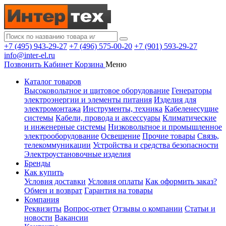
+7 (495) 943-29-27
+7 (496) 575-00-20
+7 (901) 593-29-27
info@inter-el.ru
Позвонить
Кабинет
Корзина
Меню
Каталог товаров
Высоковольтное и щитовое оборудование
Генераторы
электроэнергии и элементы питания
Изделия для
электромонтажа
Инструменты, техника
Кабеленесущие
системы
Кабели, провода и аксессуары
Климатические
и инженерные системы
Низковольтное и промышленное
электрооборудование
Освещение
Прочие товары
Связь,
телекоммуникации
Устройства и средства безопасности
Электроустановочные изделия
Бренды
Как купить
Условия доставки
Условия оплаты
Как оформить заказ?
Обмен и возврат
Гарантия на товары
Компания
Реквизиты
Вопрос-ответ
Отзывы о компании
Статьи и
новости
Вакансии