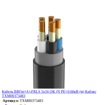
Кабель ВВГнг(А)-FRLS 5х16 ОК (N PE) 0.66кВ (м) Кабэкс
ТХМ00373483
Артикул:
ТХМ00373483