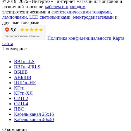
© 2019–2026 «Интертех» - интернет-магазин для оптовой и
розничной торговли
кабелем и проводом
,
электротехническими и
светотехническими товарами
,
лампочками
,
LED светильниками
,
электродвигателями
и
другими товарами.
Политика конфиденциальности
Карта
сайта
Популярное
ВВГнг-LS
ВВГнг-FRLS
ВБШВ
АВБШВ
ППГнг-HF
КГтп
КГтп-ХЛ
СИП-2
СИП-4
ПВС
Кабель-канал 25х16
Кабель-канал 40х40
О компании