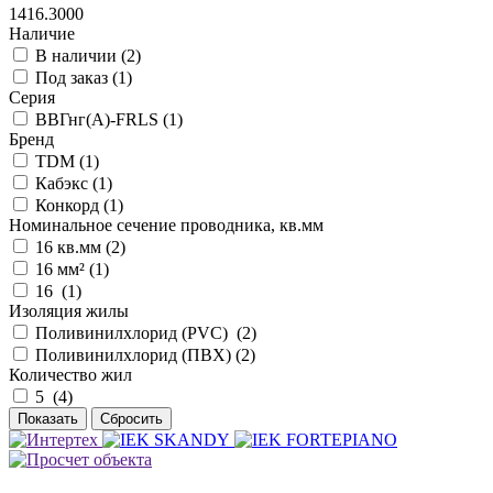
1416.3000
Наличие
В наличии (
2
)
Под заказ (
1
)
Серия
ВВГнг(А)-FRLS (
1
)
Бренд
TDM (
1
)
Кабэкс (
1
)
Конкорд (
1
)
Номинальное сечение проводника, кв.мм
16 кв.мм (
2
)
16 мм² (
1
)
16 (
1
)
Изоляция жилы
Поливинилхлорид (PVC) (
2
)
Поливинилхлорид (ПВХ) (
2
)
Количество жил
5 (
4
)