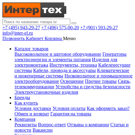
+7 (495) 943-29-27
+7 (496) 575-00-20
+7 (901) 593-29-27
info@inter-el.ru
Позвонить
Кабинет
Корзина
Меню
Каталог товаров
Высоковольтное и щитовое оборудование
Генераторы
электроэнергии и элементы питания
Изделия для
электромонтажа
Инструменты, техника
Кабеленесущие
системы
Кабели, провода и аксессуары
Климатические
и инженерные системы
Низковольтное и промышленное
электрооборудование
Освещение
Прочие товары
Связь,
телекоммуникации
Устройства и средства безопасности
Электроустановочные изделия
Бренды
Как купить
Условия доставки
Условия оплаты
Как оформить заказ?
Обмен и возврат
Гарантия на товары
Компания
Реквизиты
Вопрос-ответ
Отзывы о компании
Статьи и
новости
Вакансии