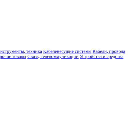
нструменты, техника
Кабеленесущие системы
Кабели, провода
рочие товары
Связь, телекоммуникации
Устройства и средства