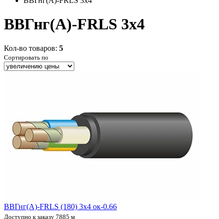
ВВГнг(А)-FRLS 3x4
ВВГнг(А)-FRLS 3x4
Кол-во товаров:
5
Сортировать по
ВВГнг(А)-FRLS (180) 3х4 ок-0.66
Доступно к заказу 7885 м