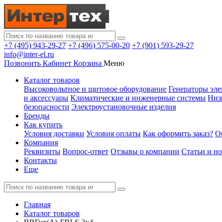
+7 (495) 943-29-27
+7 (496) 575-00-20
+7 (901) 593-29-27
info@inter-el.ru
Позвонить
Кабинет
Корзина
Меню
Каталог товаров
Высоковольтное и щитовое оборудование
Генераторы эле
и аксессуары
Климатические и инженерные системы
Низ
безопасности
Электроустановочные изделия
Бренды
Как купить
Условия доставки
Условия оплаты
Как оформить заказ?
О
Компания
Реквизиты
Вопрос-ответ
Отзывы о компании
Статьи и н
Контакты
Еще
Главная
Каталог товаров