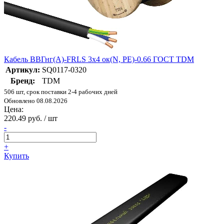
Кабель ВВГнг(А)-FRLS 3х4 ок(N, PE)-0.66 ГОСТ TDM
Артикул:
SQ0117-0320
Бренд:
TDM
506 шт, срок поставки 2-4 рабочих дней
Обновлено 08.08.2026
Цена:
220.49 руб. / шт
-
+
Купить