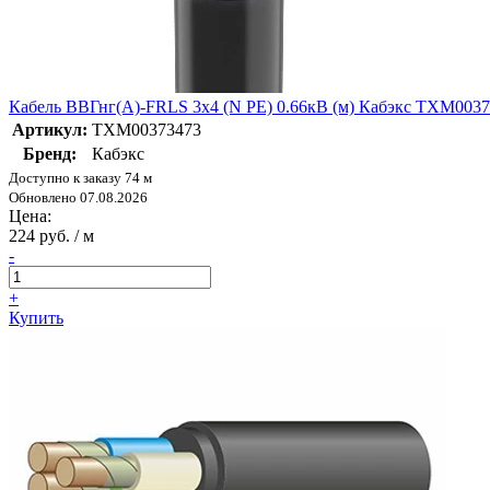
Кабель ВВГнг(А)-FRLS 3х4 (N PE) 0.66кВ (м) Кабэкс ТХМ003
Артикул:
ТХМ00373473
Бренд:
Кабэкс
Доступно к заказу 74 м
Обновлено 07.08.2026
Цена:
224 руб. / м
-
+
Купить