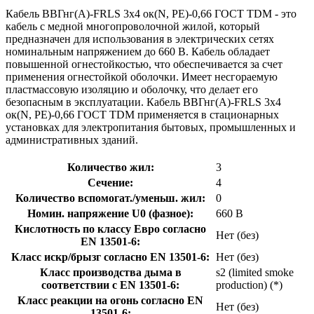
Кабель ВВГнг(А)-FRLS 3х4 ок(N, PE)-0,66 ГОСТ TDM - это
кабель с медной многопроволочной жилой, который
предназначен для использования в электрических сетях
номинальным напряжением до 660 В. Кабель обладает
повышенной огнестойкостью, что обеспечивается за счет
применения огнестойкой оболочки. Имеет несгораемую
пластмассовую изоляцию и оболочку, что делает его
безопасным в эксплуатации. Кабель ВВГнг(А)-FRLS 3х4
ок(N, PE)-0,66 ГОСТ TDM применяется в стационарных
установках для электропитания бытовых, промышленных и
административных зданий.
Количество жил:
3
Сечение:
4
Количество вспомогат./уменьш. жил:
0
Номин. напряжение U0 (фазное):
660 В
Кислотность по классу Евро согласно
Нет (без)
EN 13501-6:
Класс искр/брызг согласно EN 13501-6:
Нет (без)
Класс производства дыма в
s2 (limited smoke
соответствии с EN 13501-6:
production) (*)
Класс реакции на огонь согласно EN
Нет (без)
13501-6: