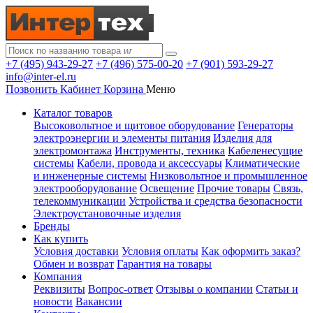
+7 (495) 943-29-27
+7 (496) 575-00-20
+7 (901) 593-29-27
info@inter-el.ru
Позвонить
Кабинет
Корзина
Меню
Каталог товаров
Высоковольтное и щитовое оборудование
Генераторы
электроэнергии и элементы питания
Изделия для
электромонтажа
Инструменты, техника
Кабеленесущие
системы
Кабели, провода и аксессуары
Климатические
и инженерные системы
Низковольтное и промышленное
электрооборудование
Освещение
Прочие товары
Связь,
телекоммуникации
Устройства и средства безопасности
Электроустановочные изделия
Бренды
Как купить
Условия доставки
Условия оплаты
Как оформить заказ?
Обмен и возврат
Гарантия на товары
Компания
Реквизиты
Вопрос-ответ
Отзывы о компании
Статьи и
новости
Вакансии