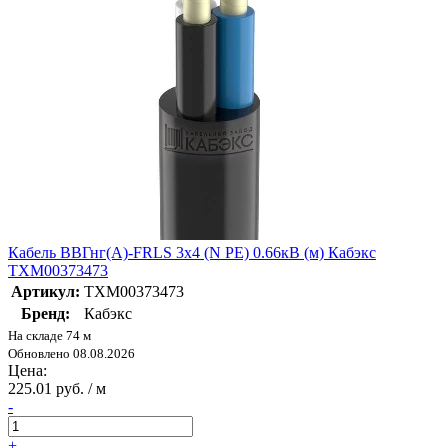
Кабель ВВГнг(А)-FRLS 3х4 (N PE) 0.66кВ (м) Кабэкс
ТХМ00373473
Артикул:
ТХМ00373473
Бренд:
Кабэкс
На складе 74 м
Обновлено 08.08.2026
Цена:
225.01 руб. / м
-
+