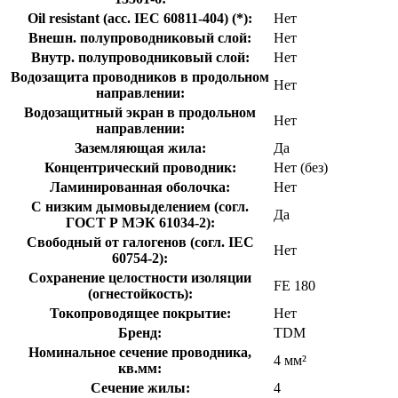
Oil resistant (acc. IEC 60811-404) (*):
Нет
Внешн. полупроводниковый слой:
Нет
Внутр. полупроводниковый слой:
Нет
Водозащита проводников в продольном
Нет
направлении:
Водозащитный экран в продольном
Нет
направлении:
Заземляющая жила:
Да
Концентрический проводник:
Нет (без)
Ламинированная оболочка:
Нет
С низким дымовыделением (согл.
Да
ГОСТ Р МЭК 61034-2):
Свободный от галогенов (согл. IEC
Нет
60754-2):
Сохранение целостности изоляции
FE 180
(огнестойкость):
Токопроводящее покрытие:
Нет
Бренд:
TDM
Номинальное сечение проводника,
4 мм²
кв.мм:
Сечение жилы:
4