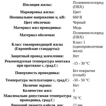
Поливинилхлорид
Изоляция жилы:
(ПВХ)
Маркировка жилы:
Цвет
Номинальное напряжение u, кВ:
660 В
Цвет оболочки:
Черный
Материал жил проводника:
Медь
Поливинилхлорид
Материал оболочки:
(ПВХ)
Класс 1
Класс токопроводящей жилы
(однопроволочная
(Европейские стандарты):
жила)
Защитный провод заземления:
Нет
Рекомендуемая температура монтажа
-15 - 30 °C
при протяжке с, град.C:
Без покрытия
Поверхность проводника:
(голый)
Температура эксплуатации с, град.C:
-50 - 50 °C
Наличие экрана:
Нет
Количество жил:
3
Максимально допустимая температура
70 °C
проводника, град.C:
Внешний диаметр кабеля, мм:
12 мм