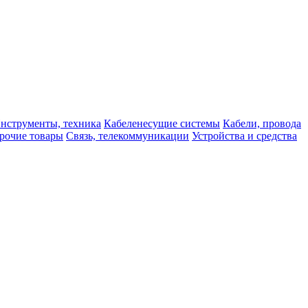
нструменты, техника
Кабеленесущие системы
Кабели, провода
рочие товары
Связь, телекоммуникации
Устройства и средства