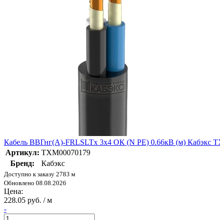
Кабель ВВГнг(А)-FRLSLTx 3х4 ОК (N PE) 0.66кВ (м) Кабэкс 
Артикул:
ТХМ00070179
Бренд:
Кабэкс
Доступно к заказу 2783 м
Обновлено 08.08.2026
Цена:
228.05 руб. / м
-