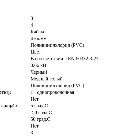
3
4
Кабэкс
4 кв.мм
Поливинилхлорид (PVC)
Цвет
В соответствии с EN 60332-3-22
0.66 кВ
Черный
Медный голый
Поливинилхлорид (PVC)
рты):
1 - однопроволочная
Нет
 град.C:
5 град.C
-50 град.C
50 град.C
Нет
3