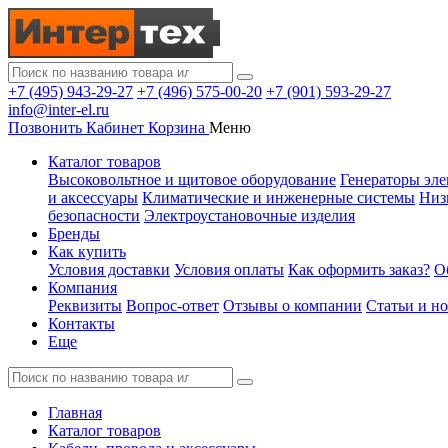
+7 (495) 943-29-27
+7 (496) 575-00-20
+7 (901) 593-29-27
info@inter-el.ru
Позвонить
Кабинет
Корзина
Меню
Каталог товаров
Высоковольтное и щитовое оборудование
Генераторы эле
и аксессуары
Климатические и инженерные системы
Низ
безопасности
Электроустановочные изделия
Бренды
Как купить
Условия доставки
Условия оплаты
Как оформить заказ?
О
Компания
Реквизиты
Вопрос-ответ
Отзывы о компании
Статьи и н
Контакты
Еще
Главная
Каталог товаров