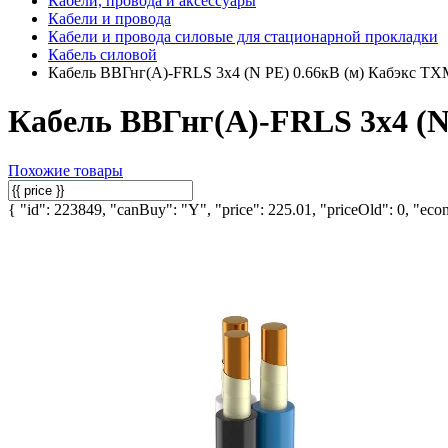
Кабели, провода и аксессуары
Кабели и провода
Кабели и провода силовые для стационарной прокладки
Кабель силовой
Кабель ВВГнг(А)-FRLS 3х4 (N PE) 0.66кВ (м) Кабэкс Т
Кабель ВВГнг(А)-FRLS 3х4 (N
Похожие товары
{ "id": 223849, "canBuy": "Y", "price": 225.01, "priceOld": 0, "econ