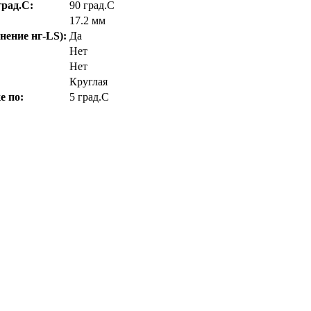
рад.C:
90 град.C
17.2 мм
нение нг-LS):
Да
Нет
Нет
Круглая
е по:
5 град.C