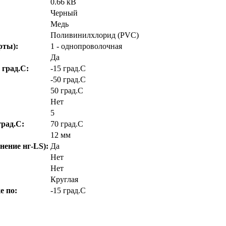
0.66 кВ
Черный
Медь
Поливинилхлорид (PVC)
рты):
1 - однопроволочная
Да
 град.C:
-15 град.C
-50 град.C
50 град.C
Нет
5
рад.C:
70 град.C
12 мм
нение нг-LS):
Да
Нет
Нет
Круглая
е по:
-15 град.C