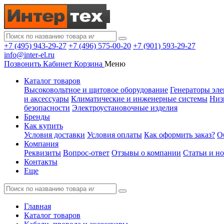
+7 (495) 943-29-27
+7 (496) 575-00-20
+7 (901) 593-29-27
info@inter-el.ru
Позвонить
Кабинет
Корзина
Меню
Каталог товаров
Высоковольтное и щитовое оборудование
Генераторы эле
и аксессуары
Климатические и инженерные системы
Низ
безопасности
Электроустановочные изделия
Бренды
Как купить
Условия доставки
Условия оплаты
Как оформить заказ?
О
Компания
Реквизиты
Вопрос-ответ
Отзывы о компании
Статьи и н
Контакты
Еще
Главная
Каталог товаров