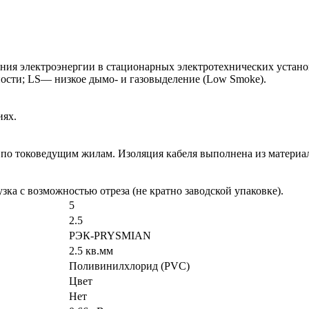
ния электроэнергии в стационарных электротехнических установ
ности; LS— низкое дымо- и газовыделение (Low Smoke).
иях.
и по токоведущим жилам. Изоляция кабеля выполнена из матери
зка с возможностью отреза (не кратно заводской упаковке).
5
2.5
РЭК-PRYSMIAN
2.5 кв.мм
Поливинилхлорид (PVC)
Цвет
Нет