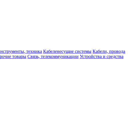
нструменты, техника
Кабеленесущие системы
Кабели, провода
рочие товары
Связь, телекоммуникации
Устройства и средства