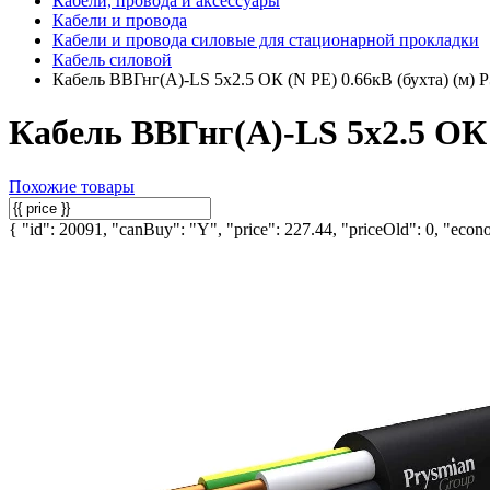
Кабели, провода и аксессуары
Кабели и провода
Кабели и провода силовые для стационарной прокладки
Кабель силовой
Кабель ВВГнг(А)-LS 5х2.5 ОК (N PE) 0.66кВ (бухта) (
Кабель ВВГнг(А)-LS 5х2.5 ОК
Похожие товары
{ "id": 20091, "canBuy": "Y", "price": 227.44, "priceOld": 0, "econo