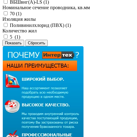
ВБШвнг(А)-LS (
1
)
Номинальное сечение проводника, кв.мм
70 (
1
)
Изоляция жилы
Поливинилхлорид (ПВХ) (
1
)
Количество жил
5 (
1
)