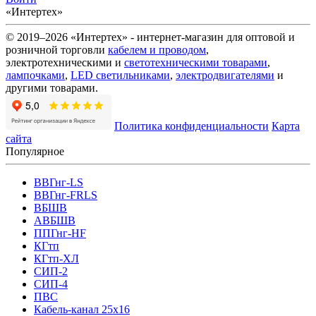
«Интертех»
© 2019–2026 «Интертех» - интернет-магазин для оптовой и
розничной торговли
кабелем и проводом
,
электротехническими и
светотехническими товарами
,
лампочками
,
LED светильниками
,
электродвигателями
и
другими товарами.
Политика конфиденциальности
Карта
сайта
Популярное
ВВГнг-LS
ВВГнг-FRLS
ВБШВ
АВБШВ
ППГнг-HF
КГтп
КГтп-ХЛ
СИП-2
СИП-4
ПВС
Кабель-канал 25х16