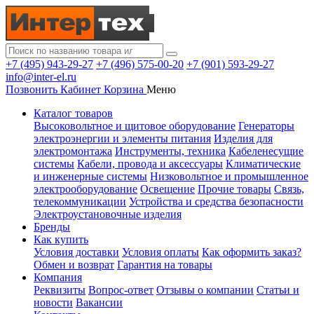
+7 (495) 943-29-27
+7 (496) 575-00-20
+7 (901) 593-29-27
info@inter-el.ru
Позвонить
Кабинет
Корзина
Меню
Каталог товаров
Высоковольтное и щитовое оборудование
Генераторы
электроэнергии и элементы питания
Изделия для
электромонтажа
Инструменты, техника
Кабеленесущие
системы
Кабели, провода и аксессуары
Климатические
и инженерные системы
Низковольтное и промышленное
электрооборудование
Освещение
Прочие товары
Связь,
телекоммуникации
Устройства и средства безопасности
Электроустановочные изделия
Бренды
Как купить
Условия доставки
Условия оплаты
Как оформить заказ?
Обмен и возврат
Гарантия на товары
Компания
Реквизиты
Вопрос-ответ
Отзывы о компании
Статьи и
новости
Вакансии