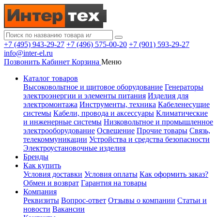
+7 (495) 943-29-27
+7 (496) 575-00-20
+7 (901) 593-29-27
info@inter-el.ru
Позвонить
Кабинет
Корзина
Меню
Каталог товаров
Высоковольтное и щитовое оборудование
Генераторы
электроэнергии и элементы питания
Изделия для
электромонтажа
Инструменты, техника
Кабеленесущие
системы
Кабели, провода и аксессуары
Климатические
и инженерные системы
Низковольтное и промышленное
электрооборудование
Освещение
Прочие товары
Связь,
телекоммуникации
Устройства и средства безопасности
Электроустановочные изделия
Бренды
Как купить
Условия доставки
Условия оплаты
Как оформить заказ?
Обмен и возврат
Гарантия на товары
Компания
Реквизиты
Вопрос-ответ
Отзывы о компании
Статьи и
новости
Вакансии