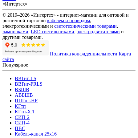
«Интертех»
© 2019–2026 «Интертех» - интернет-магазин для оптовой и
розничной торговли
кабелем и проводом
,
электротехническими и
светотехническими товарами
,
лампочками
,
LED светильниками
,
электродвигателями
и
другими товарами.
Политика конфиденциальности
Карта
сайта
Популярное
ВВГнг-LS
ВВГнг-FRLS
ВБШВ
АВБШВ
ППГнг-HF
КГтп
КГтп-ХЛ
СИП-2
СИП-4
ПВС
Кабель-канал 25х16