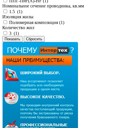
ППГ-Пнг(А)-HF (
1
)
Номинальное сечение проводника, кв.мм
1.5 (
1
)
Изоляция жилы
Полимерная композиция (
1
)
Количество жил
3 (
1
)