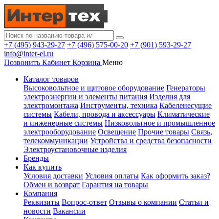
+7 (495) 943-29-27
+7 (496) 575-00-20
+7 (901) 593-29-27
info@inter-el.ru
Позвонить
Кабинет
Корзина
Меню
Каталог товаров
Высоковольтное и щитовое оборудование
Генераторы
электроэнергии и элементы питания
Изделия для
электромонтажа
Инструменты, техника
Кабеленесущие
системы
Кабели, провода и аксессуары
Климатические
и инженерные системы
Низковольтное и промышленное
электрооборудование
Освещение
Прочие товары
Связь,
телекоммуникации
Устройства и средства безопасности
Электроустановочные изделия
Бренды
Как купить
Условия доставки
Условия оплаты
Как оформить заказ?
Обмен и возврат
Гарантия на товары
Компания
Реквизиты
Вопрос-ответ
Отзывы о компании
Статьи и
новости
Вакансии