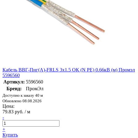
Кабель ВВГ-Пнг(А)-FRLS 3х1.5 ОК (N PE) 0.66кВ (м) Промэл
5596560
Артикул:
5596560
Бренд:
ПромЭл
Доступно к заказу 40 м
Обновлено 08.08.2026
Цена:
79.83 руб. / м
-
+
Купить