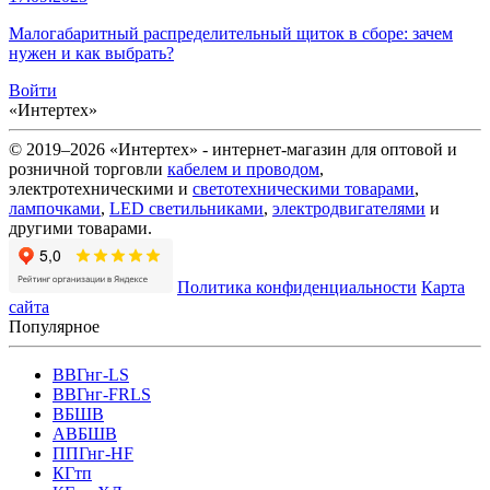
Малогабаритный распределительный щиток в сборе: зачем
нужен и как выбрать?
Войти
«Интертех»
© 2019–2026 «Интертех» - интернет-магазин для оптовой и
розничной торговли
кабелем и проводом
,
электротехническими и
светотехническими товарами
,
лампочками
,
LED светильниками
,
электродвигателями
и
другими товарами.
Политика конфиденциальности
Карта
сайта
Популярное
ВВГнг-LS
ВВГнг-FRLS
ВБШВ
АВБШВ
ППГнг-HF
КГтп