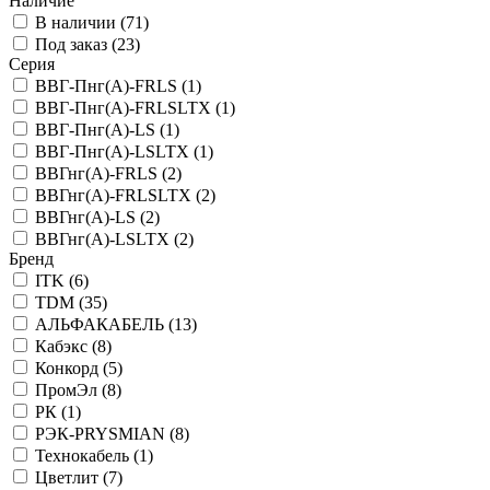
Наличие
В наличии (
71
)
Под заказ (
23
)
Серия
ВВГ-Пнг(А)-FRLS (
1
)
ВВГ-Пнг(А)-FRLSLTX (
1
)
ВВГ-Пнг(А)-LS (
1
)
ВВГ-Пнг(А)-LSLTX (
1
)
ВВГнг(А)-FRLS (
2
)
ВВГнг(А)-FRLSLTX (
2
)
ВВГнг(А)-LS (
2
)
ВВГнг(А)-LSLTX (
2
)
Бренд
ITK (
6
)
TDM (
35
)
АЛЬФАКАБЕЛЬ (
13
)
Кабэкс (
8
)
Конкорд (
5
)
ПромЭл (
8
)
РК (
1
)
РЭК-PRYSMIAN (
8
)
Технокабель (
1
)
Цветлит (
7
)