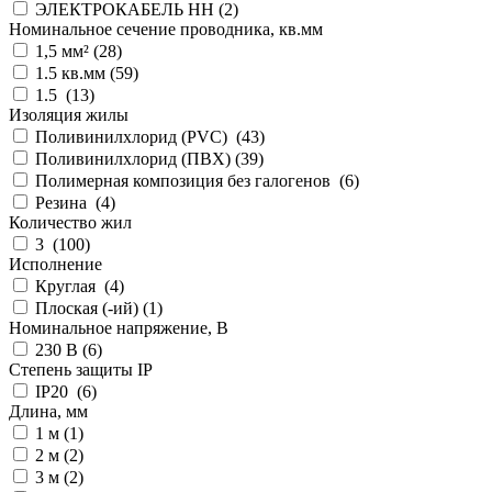
ЭЛЕКТРОКАБЕЛЬ НН (
2
)
Номинальное сечение проводника, кв.мм
1,5 мм² (
28
)
1.5 кв.мм (
59
)
1.5 (
13
)
Изоляция жилы
Поливинилхлорид (PVC) (
43
)
Поливинилхлорид (ПВХ) (
39
)
Полимерная композиция без галогенов (
6
)
Резина (
4
)
Количество жил
3 (
100
)
Исполнение
Круглая (
4
)
Плоская (-ий) (
1
)
Номинальное напряжение, В
230 В (
6
)
Степень защиты IP
IP20 (
6
)
Длина, мм
1 м (
1
)
2 м (
2
)
3 м (
2
)