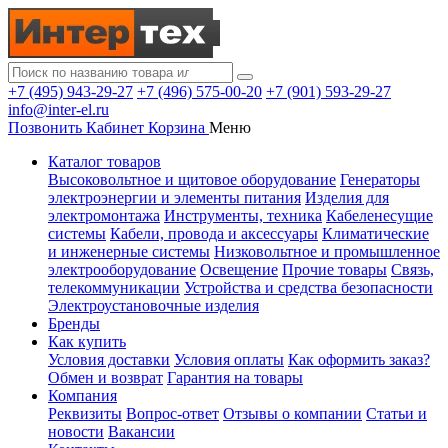
+7 (495) 943-29-27
+7 (496) 575-00-20
+7 (901) 593-29-27
info@inter-el.ru
Позвонить
Кабинет
Корзина
Меню
Каталог товаров
Высоковольтное и щитовое оборудование
Генераторы
электроэнергии и элементы питания
Изделия для
электромонтажа
Инструменты, техника
Кабеленесущие
системы
Кабели, провода и аксессуары
Климатические
и инженерные системы
Низковольтное и промышленное
электрооборудование
Освещение
Прочие товары
Связь,
телекоммуникации
Устройства и средства безопасности
Электроустановочные изделия
Бренды
Как купить
Условия доставки
Условия оплаты
Как оформить заказ?
Обмен и возврат
Гарантия на товары
Компания
Реквизиты
Вопрос-ответ
Отзывы о компании
Статьи и
новости
Вакансии