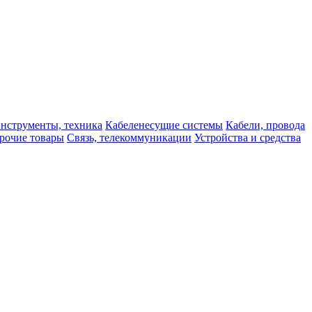
нструменты, техника
Кабеленесущие системы
Кабели, провода
рочие товары
Связь, телекоммуникации
Устройства и средства