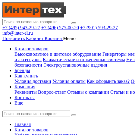
+7 (495) 943-29-27
+7 (496) 575-00-20
+7 (901) 593-29-27
info@inter-el.ru
Позвонить
Кабинет
Корзина
Меню
Каталог товаров
Высоковольтное и щитовое оборудование
Генераторы эле
и аксессуары
Климатические и инженерные системы
Низ
безопасности
Электроустановочные изделия
Бренды
Как купить
Условия доставки
Условия оплаты
Как оформить заказ?
О
Компания
Реквизиты
Вопрос-ответ
Отзывы о компании
Статьи и н
Контакты
Еще
Главная
Каталог товаров