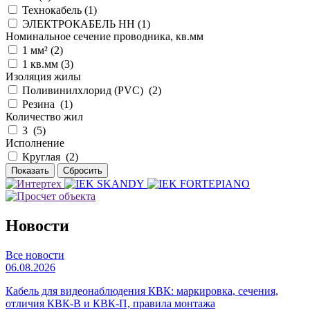
Технокабель (
1
)
ЭЛЕКТРОКАБЕЛЬ НН (
1
)
Номинальное сечение проводника, кв.мм
1 мм² (
2
)
1 кв.мм (
3
)
Изоляция жилы
Поливинилхлорид (PVC) (
2
)
Резина (
1
)
Количество жил
3 (
5
)
Исполнение
Круглая (
2
)
Новости
Все новости
06.08.2026
Кабель для видеонаблюдения КВК: маркировка, сечения,
отличия КВК-В и КВК-П, правила монтажа