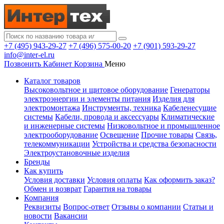
+7 (495) 943-29-27
+7 (496) 575-00-20
+7 (901) 593-29-27
info@inter-el.ru
Позвонить
Кабинет
Корзина
Меню
Каталог товаров
Высоковольтное и щитовое оборудование
Генераторы
электроэнергии и элементы питания
Изделия для
электромонтажа
Инструменты, техника
Кабеленесущие
системы
Кабели, провода и аксессуары
Климатические
и инженерные системы
Низковольтное и промышленное
электрооборудование
Освещение
Прочие товары
Связь,
телекоммуникации
Устройства и средства безопасности
Электроустановочные изделия
Бренды
Как купить
Условия доставки
Условия оплаты
Как оформить заказ?
Обмен и возврат
Гарантия на товары
Компания
Реквизиты
Вопрос-ответ
Отзывы о компании
Статьи и
новости
Вакансии