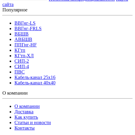
сайта
Популярное
ВВГнг-LS
ВВГнг-FRLS
ВБШВ
АВБШВ
ППГнг-HF
КГтп
КГтп-ХЛ
СИП-2
СИП-4
ПВС
Кабель-канал 25х16
Кабель-канал 40х40
О компании
О компании
Доставка
Как купить
Статьи и новости
Контакты