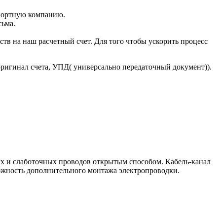
портную компанию.
сьма.
тв на наш расчетный счет. Для того чтобы ускорить процесс
оригинал счета, УПД( универсально передаточный документ)).
х и слаботочных проводов открытым способом. Кабель-канал
можность дополнительного монтажа электропроводки.