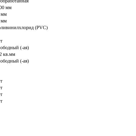
обработанная
00 мм
 мм
 мм
ливинилхлорид (PVC)
т
ободный (-ая)
2 кв.мм
ободный (-ая)
т
т
т
т