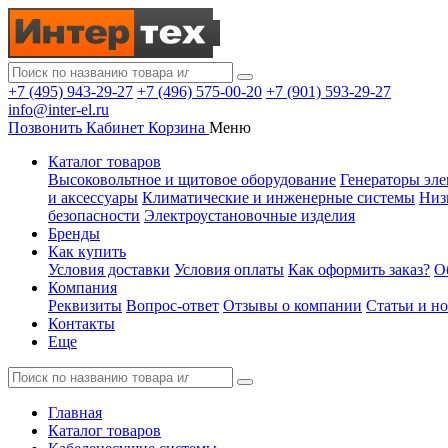
+7 (495) 943-29-27
+7 (496) 575-00-20
+7 (901) 593-29-27
info@inter-el.ru
Позвонить
Кабинет
Корзина
Меню
Каталог товаров
Высоковольтное и щитовое оборудование
Генераторы эле
и аксессуары
Климатические и инженерные системы
Низ
безопасности
Электроустановочные изделия
Бренды
Как купить
Условия доставки
Условия оплаты
Как оформить заказ?
О
Компания
Реквизиты
Вопрос-ответ
Отзывы о компании
Статьи и н
Контакты
Еще
Главная
Каталог товаров