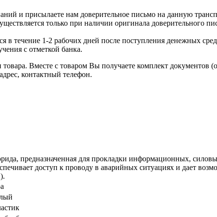
аний и присылаете нам доверительное письмо на данную транс
уществляется только при наличии оригинала доверительного пи
я в течение 1-2 рабочих дней после поступления денежных средс
чения с отметкой банка.
товара. Вместе с товаром Вы получаете комплект документов (
адрес, контактный телефон.
орида, предназначенная для прокладки информационных, силовы
спечивает доступ к проводу в аварийных ситуациях и дает воз
).
а
лый
астик