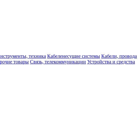
нструменты, техника
Кабеленесущие системы
Кабели, провода
рочие товары
Связь, телекоммуникации
Устройства и средства