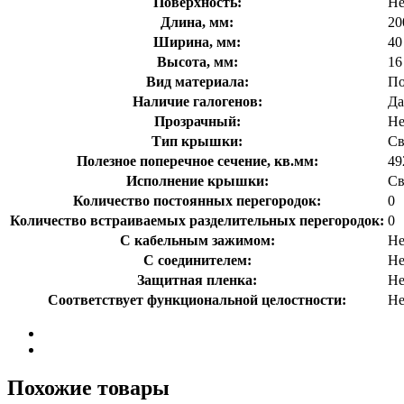
Поверхность:
Не
Длина, мм:
20
Ширина, мм:
40
Высота, мм:
16
Вид материала:
По
Наличие галогенов:
Да
Прозрачный:
Не
Тип крышки:
Св
Полезное поперечное сечение, кв.мм:
49
Исполнение крышки:
Св
Количество постоянных перегородок:
0
Количество встраиваемых разделительных перегородок:
0
С кабельным зажимом:
Не
С соединителем:
Не
Защитная пленка:
Не
Соответствует функциональной целостности:
Не
Похожие товары