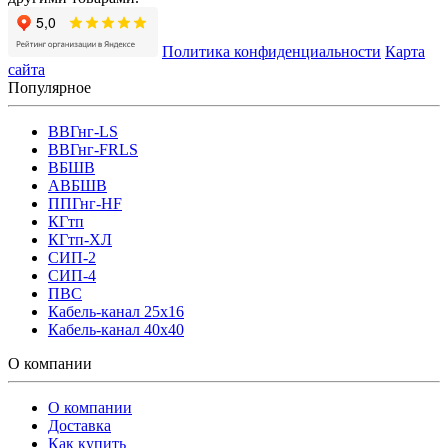
Политика конфиденциальности
Карта
сайта
Популярное
ВВГнг-LS
ВВГнг-FRLS
ВБШВ
АВБШВ
ППГнг-HF
КГтп
КГтп-ХЛ
СИП-2
СИП-4
ПВС
Кабель-канал 25х16
Кабель-канал 40х40
О компании
О компании
Доставка
Как купить