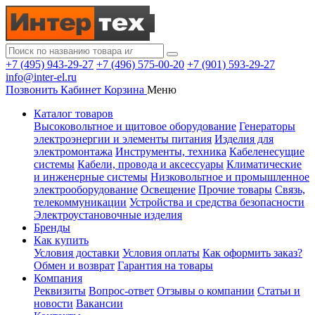
+7 (495) 943-29-27
+7 (496) 575-00-20
+7 (901) 593-29-27
info@inter-el.ru
Позвонить
Кабинет
Корзина
Меню
Каталог товаров
Высоковольтное и щитовое оборудование
Генераторы
электроэнергии и элементы питания
Изделия для
электромонтажа
Инструменты, техника
Кабеленесущие
системы
Кабели, провода и аксессуары
Климатические
и инженерные системы
Низковольтное и промышленное
электрооборудование
Освещение
Прочие товары
Связь,
телекоммуникации
Устройства и средства безопасности
Электроустановочные изделия
Бренды
Как купить
Условия доставки
Условия оплаты
Как оформить заказ?
Обмен и возврат
Гарантия на товары
Компания
Реквизиты
Вопрос-ответ
Отзывы о компании
Статьи и
новости
Вакансии