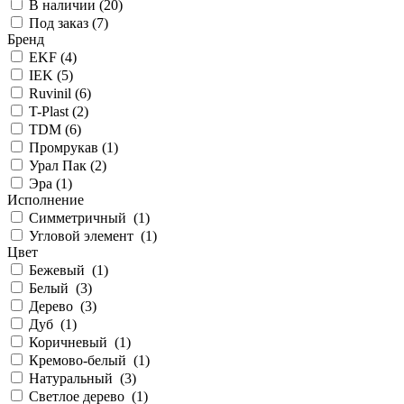
В наличии (
20
)
Под заказ (
7
)
Бренд
EKF (
4
)
IEK (
5
)
Ruvinil (
6
)
T-Plast (
2
)
TDM (
6
)
Промрукав (
1
)
Урал Пак (
2
)
Эра (
1
)
Исполнение
Симметричный (
1
)
Угловой элемент (
1
)
Цвет
Бежевый (
1
)
Белый (
3
)
Дерево (
3
)
Дуб (
1
)
Коричневый (
1
)
Кремово-белый (
1
)
Натуральный (
3
)
Светлое дерево (
1
)