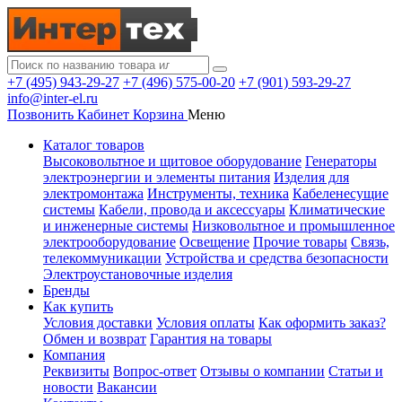
+7 (495) 943-29-27
+7 (496) 575-00-20
+7 (901) 593-29-27
info@inter-el.ru
Позвонить
Кабинет
Корзина
Меню
Каталог товаров
Высоковольтное и щитовое оборудование
Генераторы
электроэнергии и элементы питания
Изделия для
электромонтажа
Инструменты, техника
Кабеленесущие
системы
Кабели, провода и аксессуары
Климатические
и инженерные системы
Низковольтное и промышленное
электрооборудование
Освещение
Прочие товары
Связь,
телекоммуникации
Устройства и средства безопасности
Электроустановочные изделия
Бренды
Как купить
Условия доставки
Условия оплаты
Как оформить заказ?
Обмен и возврат
Гарантия на товары
Компания
Реквизиты
Вопрос-ответ
Отзывы о компании
Статьи и
новости
Вакансии