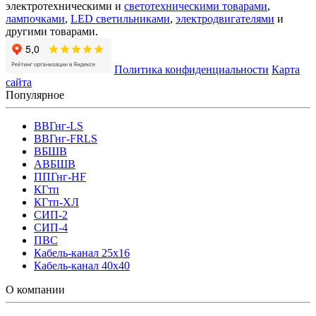
электротехническими и
светотехническими товарами
,
лампочками
,
LED светильниками
,
электродвигателями
и
другими товарами.
Политика конфиденциальности
Карта
сайта
Популярное
ВВГнг-LS
ВВГнг-FRLS
ВБШВ
АВБШВ
ППГнг-HF
КГтп
КГтп-ХЛ
СИП-2
СИП-4
ПВС
Кабель-канал 25х16
Кабель-канал 40х40
О компании