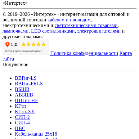
«Интертех»
© 2019–2026 «Интертех» - интернет-магазин для оптовой и
розничной торговли
кабелем и проводом
,
электротехническими и
светотехническими товарами
,
лампочками
,
LED светильниками
,
электродвигателями
и
другими товарами.
Политика конфиденциальности
Карта
сайта
Популярное
ВВГнг-LS
ВВГнг-FRLS
ВБШВ
АВБШВ
ППГнг-HF
КГтп
КГтп-ХЛ
СИП-2
СИП-4
ПВС
Кабель-канал 25х16