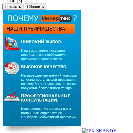
14 (
3
)