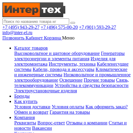
+7 (495) 943-29-27
+7 (496) 575-00-20
+7 (901) 593-29-27
info@inter-el.ru
Позвонить
Кабинет
Корзина
Меню
Каталог товаров
Высоковольтное и щитовое оборудование
Генераторы
электроэнергии и элементы питания
Изделия для
электромонтажа
Инструменты, техника
Кабеленесущие
системы
Кабели, провода и аксессуары
Климатические
и инженерные системы
Низковольтное и промышленное
электрооборудование
Освещение
Прочие товары
Связь,
телекоммуникации
Устройства и средства безопасности
Электроустановочные изделия
Бренды
Как купить
Условия доставки
Условия оплаты
Как оформить заказ?
Обмен и возврат
Гарантия на товары
Компания
Реквизиты
Вопрос-ответ
Отзывы о компании
Статьи и
новости
Вакансии