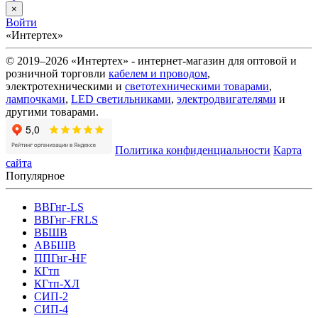
×
Войти
«Интертех»
© 2019–2026 «Интертех» - интернет-магазин для оптовой и
розничной торговли
кабелем и проводом
,
электротехническими и
светотехническими товарами
,
лампочками
,
LED светильниками
,
электродвигателями
и
другими товарами.
Политика конфиденциальности
Карта
сайта
Популярное
ВВГнг-LS
ВВГнг-FRLS
ВБШВ
АВБШВ
ППГнг-HF
КГтп
КГтп-ХЛ
СИП-2
СИП-4