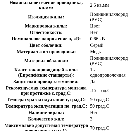
Номинальное сечение проводника,
2.5 кв.мм
кв.мм:
Поливинилхлорид
Изоляция жилы:
(PVC)
Маркировка жилы:
Цвет
Огнестойкость:
Нет
Номинальное напряжение u, кВ:
0.66 кВ
Цвет оболочки:
Серый
Материал жил проводника:
Медь
Поливинилхлорид
Материал оболочки:
(PVC)
Класс токопроводящей жилы
1 -
(Европейские стандарты):
однопроволочная
Защитный провод заземления:
Да
Рекомендуемая температура монтажа
-15 град.C
при протяжке с, град.C:
Температура эксплуатации с, град.C:
50 град.C
Температура эксплуатации по, град.C:
50 град.C
Наличие экрана:
Нет
Количество жил:
3
Максимально допустимая температура
70 град.C
проводника, град.C: