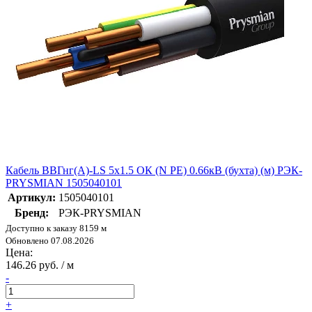
Кабель ВВГнг(А)-LS 5х1.5 ОК (N PE) 0.66кВ (бухта) (м) РЭК-
PRYSMIAN 1505040101
Артикул:
1505040101
Бренд:
РЭК-PRYSMIAN
Доступно к заказу 8159 м
Обновлено 07.08.2026
Цена:
146.26 руб. / м
-
+