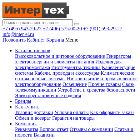
+7 (495) 943-29-27
+7 (496) 575-00-20
+7 (901) 593-29-27
info@inter-el.ru
Позвонить
Кабинет
Корзина
Меню
Каталог товаров
Высоковольтное и щитовое оборудование
Генераторы
электроэнергии и элементы питания
Изделия для
электромонтажа
Инструменты, техника
Кабеленесущие
системы
Кабели, провода и аксессуары
Климатические
и инженерные системы
Низковольтное и промышленное
электрооборудование
Освещение
Прочие товары
Связь,
телекоммуникации
Устройства и средства безопасности
Электроустановочные изделия
Бренды
Как купить
Условия доставки
Условия оплаты
Как оформить заказ?
Обмен и возврат
Гарантия на товары
Компания
Реквизиты
Вопрос-ответ
Отзывы о компании
Статьи и
новости
Вакансии