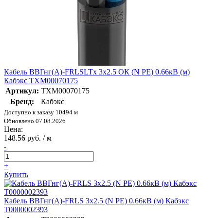
Кабель ВВГнг(А)-FRLSLTx 3х2.5 ОК (N PE) 0.66кВ (м)
Кабэкс ТХМ00070175
Артикул:
ТХМ00070175
Бренд:
Кабэкс
Доступно к заказу 10494 м
Обновлено 07.08.2026
Цена:
148.56 руб. / м
-
+
Купить
Кабель ВВГнг(А)-FRLS 3х2.5 (N PE) 0.66кВ (м) Кабэкс
Т0000002393