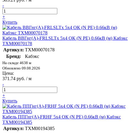
-
+
Купить
Кабель ВВГнг(А)-FRLSLTx 5х4 ОК (N PE) 0.66кВ (м) Кабэкс
ТХМ00070178
Артикул:
ТХМ00070178
Бренд:
Кабэкс
На складе 4638 м
Обновлено 09.08.2026
Цена:
371.74 руб. / м
-
+
Купить
Кабель ППГнг(А)-FRHF 5х4 ОК (N PE) 0.66кВ (м) Кабэкс
ТХМ00194385
Артикул:
ТХМ00194385