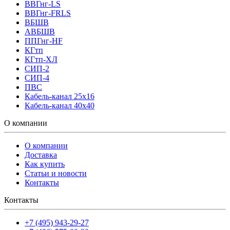
ВВГнг-LS
ВВГнг-FRLS
ВБШВ
АВБШВ
ППГнг-HF
КГтп
КГтп-ХЛ
СИП-2
СИП-4
ПВС
Кабель-канал 25х16
Кабель-канал 40х40
О компании
О компании
Доставка
Как купить
Статьи и новости
Контакты
Контакты
+7 (495) 943-29-27