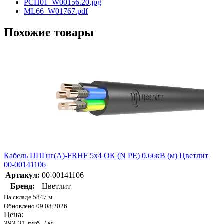
PCH01_W00156.20.jpg
ML66_W01767.pdf
Похожие товары
Кабель ППГнг(А)-FRHF 5х4 ОК (N PE) 0.66кВ (м) Цветлит
00-00141106
Артикул:
00-00141106
Бренд:
Цветлит
На складе 5847 м
Обновлено 09.08.2026
Цена:
383.21 руб. / м